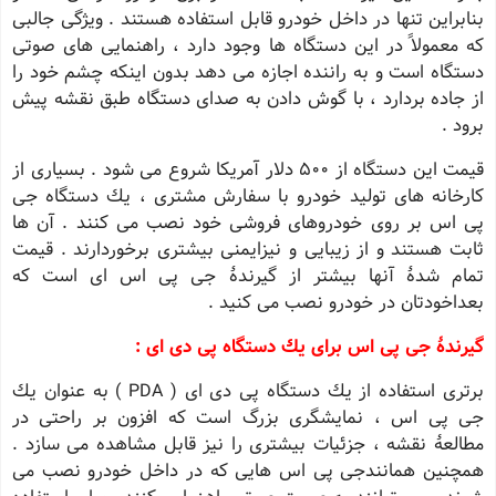
بنابراین تنها در داخل خودرو قابل استفاده هستند . ویژگی جالبی
كه معمولاً در این دستگاه ها وجود دارد ، راهنمایی های صوتی
دستگاه است و به راننده اجازه می دهد بدون اینكه چشم خود را
از جاده بردارد ، با گوش دادن به صدای دستگاه طبق نقشه پیش
برود .
قیمت این دستگاه از 500 دلار آمریكا شروع می شود . بسیاری از
كارخانه های تولید خودرو با سفارش مشتری ، یك دستگاه جی
پی اس بر روی خودروهای فروشی خود نصب می كنند . آن ها
ثابت هستند و از زیبایی و نیزایمنی بیشتری برخوردارند . قیمت
تمام شدهٔ آنها بیشتر از گیرندهٔ جی پی اس ای است كه
بعداخودتان در خودرو نصب می كنید .
گیرندهٔ جی پی اس برای یك دستگاه پی دی ای :
برتری استفاده از یك دستگاه پی دی ای ( PDA ) به عنوان یك
جی پی اس ، نمایشگری بزرگ است كه افزون بر راحتی در
مطالعهٔ نقشه ، جزئیات بیشتری را نیز قابل مشاهده می سازد .
همچنین همانندجی پی اس هایی كه در داخل خودرو نصب می