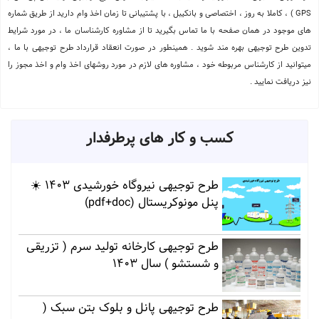
GPS ) ، کاملا به روز ، اختصاصی و بانکیبل ، با پشتیبانی تا زمان اخذ وام دارید از طریق شماره
های موجود در همان صفحه با ما تماس بگیرید تا از مشاوره کارشناسان ما ، در مورد شرایط
تدوین طرح توجیهی بهره مند شوید . همینطور در صورت انعقاد قرارداد طرح توجیهی با ما ،
میتوانید از کارشناس مربوطه خود ، مشاوره های لازم در مورد روشهای اخذ وام و اخذ مجوز را
نیز دریافت نمایید .
کسب و کار های پرطرفدار
طرح توجیهی نیروگاه خورشیدی 1403 ☀️
پنل مونوکریستال (pdf+doc)
طرح توجیهی کارخانه تولید سرم ( تزریقی
و شستشو ) سال 1403
طرح توجیهی پانل و بلوک بتن سبک (