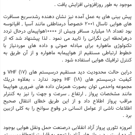
موجود به طور روزافزونی افزایش یافت .
پیش بینی های به عمل آمده نیز نشان دهنده رشدسریع مسافرت
های هوایی تاسال 2001 خصوصاً درمناطقی مانند آسیا , اقیانوسه
بود تعداد 18 میلیارد مسافر وبیش از 10000هواپیمای درحال تردد
درهرلحظه این نگرانی را تایید می نمود . لذا پیشنهاد شد كه از
تكنولوژی ماهواره برای مبادله صوتی و داده های موردنیاز با
خطوط ارتباطی مستقیم از هواپیمابه ماهواره و از آن طریق به
كنترل ترافیك هوایی استفاده شود .
دراین حالت محدودیت دید مستقیم درسیستم های (17) VHF و
كیفیت درسیستم های (18) HF وجود ندارد ، بعلاوه دریك
مجموعه واحدمی توان بصورت همزمان داده های ضروری هواپیما
مانند مشخصات پرواز , ارتفاع , سرعت و جهت را نیز به كنترلر
مراقب پرواز اطلاع داد و از این طریق خطای انتقال صحیح
اطلاعات ناشی از عوامل انسانی در وقوع سوانح را به كلی ازبین
برد .
امروزه تئوری پرواز آزاد انقلابی درصنعت حمل ونقل هوایی بوجود
آورده است ، درپرواز های آزاد با توجه به قابلیت انعطاف سیستم