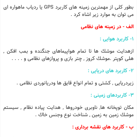
بطور كلی از مهمترین زمینه های كاربرد GPS یا ردیاب ماهواره ای
می توان به موارد زیر اشاه كرد .
الف - در زمینه های نظامی
1- كاربرد هوایی :
ازهدایت موشك ها تا تمام هواپیماهای جنگنده و بمب افكن ,
هلی كوپتر .موشك كروز , چتر بازی و پروازهای نظامی و . . . .
2- كاربرد های دریایی :
زیردریایی , كشتی و تمام انواع قایق ها ودریانوردی نظامی .
3- كاربردهای زمینی :
مكان توپخانه ها, ناوبری خودروها , هدایت پیاده نظام , سیستم
موشك زمین به زمین , شناخت نوع وجنس خاك .
ب - كاربرد های نقشه برداری :