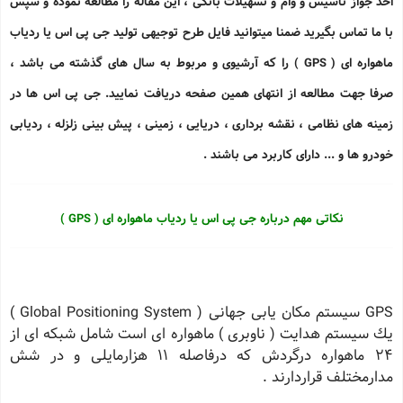
اخذ جواز تاسیس و وام و تسهیلات بانکی ، این مقاله را مطالعه نموده و سپس
با ما تماس بگیرید ضمنا میتوانید فایل طرح توجیهی تولید جی پی اس یا ردیاب
ماهواره ای ( GPS ) را که آرشیوی و مربوط به سال های گذشته می باشد ،
صرفا جهت مطالعه از انتهای همین صفحه دریافت نمایید. جی پی اس ها در
زمینه های نظامی ، نقشه برداری ، دریایی ، زمینی ، پیش بینی زلزله ، ردیابی
خودرو ها و ... دارای کاربرد می باشند .
نکاتی مهم درباره جی پی اس یا ردیاب ماهواره ای ( GPS )
GPS سیستم مكان یابی جهانی ( Global Positioning System )
یك سیستم هدایت ( ناوبری ) ماهواره ای است شامل شبكه ای از
24 ماهواره درگردش كه درفاصله 11 هزارمایلی و در شش
مدارمختلف قراردارند .