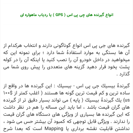
انواع گیرنده های چی پی اس (
GPS
) یا ردیاب ماهواره ای
گیرنده های جی پی اس انواع گوناگونی دارند و انتخاب هركدام از
آن ها بستگی به موارد استفادهٔ شما دارد ؛ برای نمونه این كه
میخواهید در داخل خودرو آن را نصب كنید یا اینكه آن را در كوله
پشت یخود قرار دهید گزینه های متعددی را پیش روی شما می
گذارد .
گیرندهٔ بیسیك جی پی اس - بیسیك : این گیرنده ها در واقع از
ساده ترین و كم قیمت ترین گونه ها هستند ( اغلب كمتر از $100
us) یك گیرندهٔ بیسیك ( پایه ) می تواند بسیار دقیق تر از گیرنده
های گران قیمت باشد ، اما باید این مساله را هم در نظر داشت
كه این گیرنده ها بسیاری از ویژگی های دستگاه های گران قیمت
را ندارند . ویژگی قابل توجهی كه كمبود آن بیشتر حس می شود ،
نداشتن قابلیت نقشه برداری یا Mapping است كه بعدا شرح