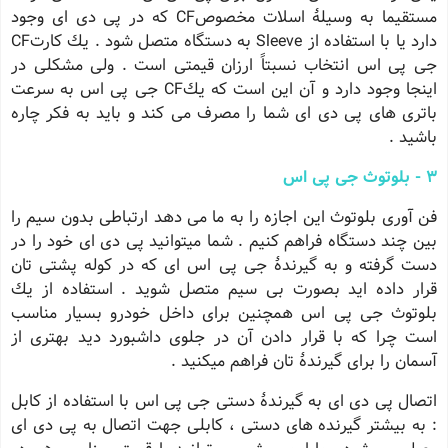
مستقیما به وسیلهٔ اسلات مخصوصCF كه در پی دی ای وجود
دارد یا با استفاده از Sleeve به دستگاه متصل شود . یك كارتCF
جی پی اس انتخاب نسبتاً ارزان قیمتی است . ولی مشكلی در
اینجا وجود دارد و آن این است كه یكCF جی پی اس به سرعت
باتری های پی دی ای شما را مصرف می كند و باید به فكر چاره
باشید .
3 - بلوتوث جی پی اس
فن آوری بلوتوث این اجازه را به ما می دهد ارتباطی بدون سیم را
بین چند دستگاه فراهم كنیم . شما میتوانید پی دی ای خود را در
دست گرفته و به گیرندهٔ جی پی اس ای كه در كوله پشتی تان
قرار داده اید بصورت بی سیم متصل شوید . استفاده از یك
بلوتوث جی پی اس همچنین برای داخل خودرو بسیار مناسب
است چرا كه با قرار دادن آن در جلوی داشبورد دید بهتری از
آسمان را برای گیرندهٔ تان فراهم میكنید .
اتصال پی دی ای به گیرندهٔ دستی جی پی اس با استفاده از كابل
: به بیشتر گیرنده های دستی ، كابلی جهت اتصال به پی دی ای