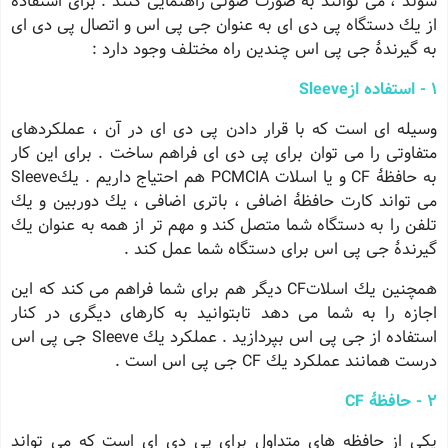
شوند ، می توانند به صورت صوتی راهنمایی كنند . برای استفاده
از یك دستگاه پی دی ای به عنوان جی پی اس و اتصال پی دی ای
به گیرندهٔ جی پی اس چندین راه مختلف وجود دارد :
1 - استفاده ازSleeve
وسیله ای است كه با قرار دادن پی دی ای در آن ، عملكردهای
متفاوتی را می توان برای پی دی ای فراهم ساخت . برای این كار
به حافظهٔ CF و یا اسلات PCMCIA هم احتیاج داریم . یكSleeve
می تواند كارت حافظهٔ اضافی ، باتری اضافی ، یك دوربین و یك
تلفن را به دستگاه شما متصل كند و مهم تر از همه به عنوان یك
گیرندهٔ جی پی اس برای دستگاه شما عمل كند .
همچنین یك اسلاتCF دیگر هم برای شما فراهم می كند كه این
اجازه را به شما می دهد تابتوانید به كارهای دیگری در كنار
استفاده از جی پی اس بپردازید . عملكرد یك Sleeve جی پی اس
درست همانند عملكرد یك CF جی پی اس است .
2 - حافظهٔ CF
یكی از حافظه های متداول برای پی دی ای است كه می تواند