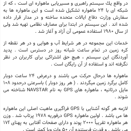
در واقع یك سیستم راهبری و مسیریابی ماهواره ای است ، كه از
شبكه ای با 24 ماهواره تشكیل شده است و این ماهواره ها به
سفارش وزارت دفاع ایالات متحده ساخته و در مدار قرار داده
شده اند . این سیستم در ابتدا برای مصارف نظامی تهیه شد ولی
از سال 1980 استفاده عمومی آن آزاد و آغاز شد .
خدمات این مجموعه در هر شرایط آب و هوایی و در هر نقطه از
كره زمین در تمام ساعت شبانه روز در دسترس است . پدید
آوردنگان این سیستم ، هیچ حق اشتراكی برای كاربران در نظر
نگرفته اند و استفاده از آن رایگان است .
ماهواره ها درحال حركت می باشند و درعرض 24 ساعت دوبار
كامل برگرد زمین میگردند . ( هر روز دوبار ) باسرعتی درحدود 108
مایل درثانیه ، ماهواره های GPS به نام NAVSTAR شناخته می
شوند .
لازمه هر گونه آشنایی با GPS فراگیری ماهیت اصلی این ماهواره
ها می باشد . اولین ماهواره GPS درفوریه 1978 پرتاب شد . وزن
هر ماهواره تقریباً 2000 پوند و دارای صفحات آفتابی به پهنای 17f
می باشد . و قدرت فرستنده آن 50 وات ویا كمتر است .