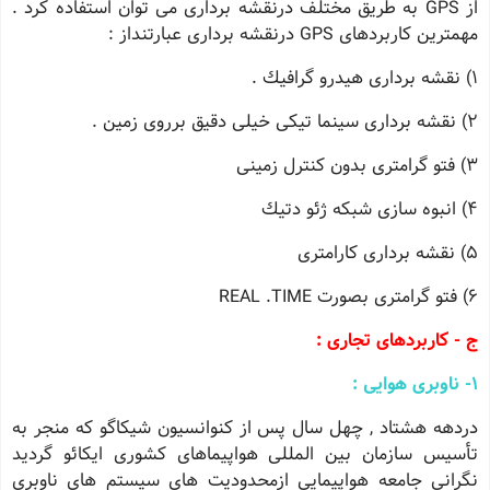
از GPS به طریق مختلف درنقشه برداری می توان استفاده كرد .
مهمترین كاربردهای GPS درنقشه برداری عبارتنداز :
1) نقشه برداری هیدرو گرافیك .
2) نقشه برداری سینما تیكی خیلی دقیق برروی زمین .
3) فتو گرامتری بدون كنترل زمینی
4) انبوه سازی شبكه ژئو دتیك
5) نقشه برداری كارامتری
6) فتو گرامتری بصورت REAL .TIME
ج - كاربردهای تجاری :
1
- ناوبری هوایی :
دردهه هشتاد , چهل سال پس از كنوانسیون شیكاگو كه منجر به
تأسیس سازمان بین المللی هواپیماهای كشوری ایكائو گردید
نگرانی جامعه هواپیمایی ازمحدودیت های سیستم های ناوبری