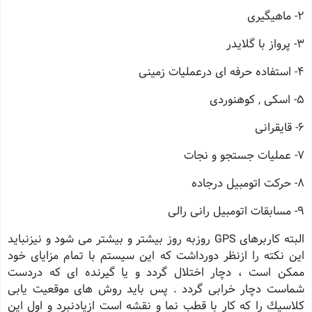
2- ماهیگیری
3- پرواز با گلایدر
4- استفاده حرفه ای درعملیات زمینی
5- اسكی , كوهنوردی
6- قایقرانی
7- عملیات جستجو و نجات
8- حركت اتومبیل درجاده
9- مسابقات اتومبیل رانی رالی
البته كاربرهای GPS روزبه روز بیشتر و بیشتر می شود و نیزنباید
این نكته را ازنظر دورداشت كه این سیستم با تمام مزایای خود
ممكن است ، دچار اختلال گردد و یا گیرنده ای كه دردست
شماست دچار خرابی گردد . پس باید روش های موقعیت یابی
كلاسیك را كه كار با قطب نما و نقشه است ازیادنبرد و اول این