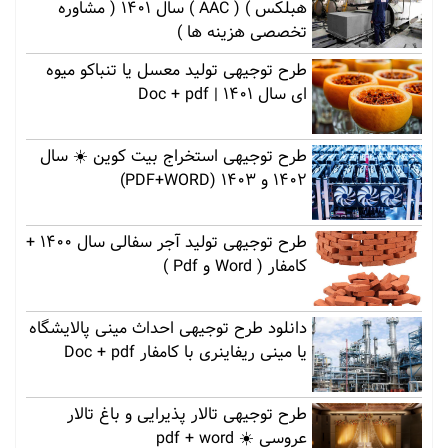
هبلکس ) ( AAC ) سال 1401 ( مشاوره
تخصصی هزینه ها )
طرح توجیهی تولید معسل یا تنباکو میوه
ای سال 1401 | Doc + pdf
طرح توجیهی استخراج بیت کوین ☀️ سال
1402 و 1403 (PDF+WORD)
طرح توجیهی تولید آجر سفالی سال 1400 +
کامفار ( Word و Pdf )
دانلود طرح توجیهی احداث مینی پالایشگاه
یا مینی ریفاینری با کامفار Doc + pdf
طرح توجیهی تالار پذیرایی و باغ تالار
عروسی ☀️ pdf + word