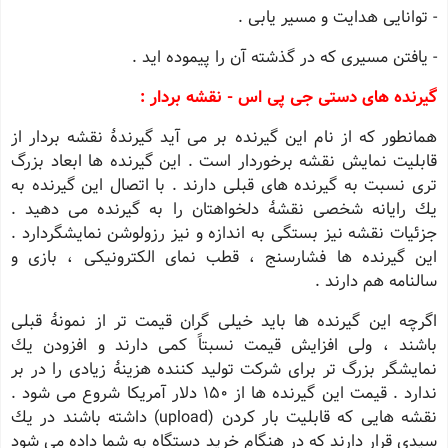
- توانایی هدایت و مسیر یابی .
- یافتن مسیری كه در گذشته آن را پیموده اید .
گیرنده های دستی جی پی اس - نقشه بردار :
همانطور كه از نام این گیرنده بر می آید گیرندهٔ نقشه بردار از
قابلیت نمایش نقشه برخوردار است . این گیرنده ها ابعاد بزرگ
تری نسبت به گیرنده های قبلی دارند . با اتصال این گیرنده به
یك رایانه شخصی نقشهٔ دلخواهتان را به گیرنده می دهید .
جزئیات نقشه نیز بستگی به اندازه و نیز رزولوشن نمایشگردارد .
این گیرنده ها فشارسنج ، قطب نمای الكترونیكی ، بازی و
سالنامه هم دارند .
اگرچه این گیرنده ها باید خیلی گران قیمت تر از نمونهٔ قبلی
باشند ، ولی افزایش قیمت نسبتاً كمی دارند و افزودن یك
نمایشگر بزرگ تر برای شركت تولید كننده هزینهٔ زیادی را در بر
ندارد . قیمت این گیرنده ها از 150 دلار آمریكا شروع می شود .
نقشه هایی كه قابلیت بار كردن (upload) داشته باشند در یك
سیدی قرار دارند كه در هنگام خرید دستگاه به شما داده می شود