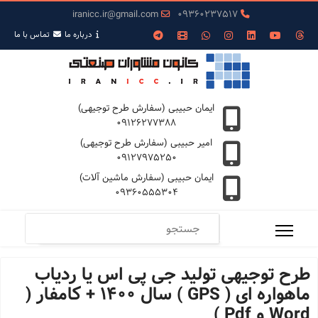
iranicc.ir@gmail.com
09360237517
درباره ما
تمـاس با ما
ایمان حبیبی (سفارش طرح توجیهی)
09126277388
امیر حبیبی (سفارش طرح توجیهی)
09127975250
ایمان حبیبی (سفارش ماشین آلات)
09360555304
طرح توجیهی تولید جی پی اس یا ردیاب
ماهواره ای ( GPS ) سال 1400 + کامفار (
Word و Pdf )