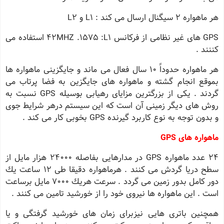
هر ماهواره 2 سیگنال ارسال می كند :
L1 و L2
GPS های غیر نظامی از فركانس ٤٢MHZ .1575 :L1 استفاده می
كننند .
هر ماهواره حدوداً 10 سال فعال می ماند و جایگزینی ماهواره ها
بموقع انجام گشته و ماهواره های جایگزین به فضا پرتاب می
گردند . یكی از بزرگترین مزایای رهیابی بوسیله GPS نسبت به
روش های دیگر زمینی آن است كه این سیستم درهر شرایط جوی
و بدون توجه به نوع كاربرد گیرنده GPS بخوبی كار می كند .
ماهواره های GPS
24 عدد ماهواره GPS در مدارهایی بفاصله 24000 هزار مایل از
سطح دریا گردش می كنند . هرماهواره دقیقا طی 12 ساعت یك
دور كامل بدور زمین می گردد . سرعت هریك 7000 مایل برساعت
است . این ماهواره ها نیروی خود را از خورشید تامین می كنند .
همچنین باتری هایی نیزبرای زمان های خورشید گرفتگی و یا