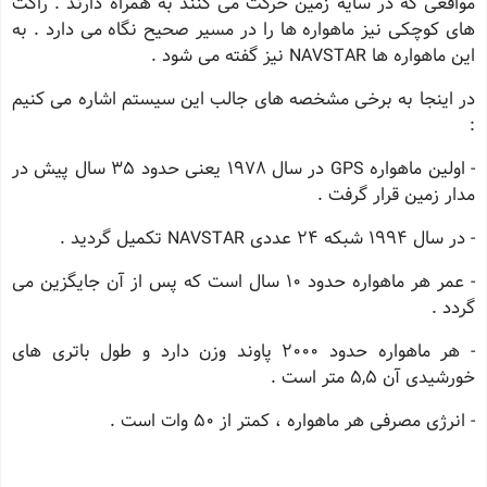
مواقعی كه در سایه زمین حركت می كنند به همراه دارند . راكت
های كوچكی نیز ماهواره ها را در مسیر صحیح نگاه می دارد . به
این ماهواره ها NAVSTAR نیز گفته می شود .
در اینجا به برخی مشخصه های جالب این سیستم اشاره می كنیم
:
- اولین ماهواره GPS در سال 1978 یعنی حدود 35 سال پیش در
مدار زمین قرار گرفت .
- در سال 1994 شبكه 24 عددی NAVSTAR تكمیل گردید .
- عمر هر ماهواره حدود 10 سال است كه پس از آن جایگزین می
گردد .
- هر ماهواره حدود 2000 پاوند وزن دارد و طول باتری های
خورشیدی آن 5,5 متر است .
- انرژی مصرفی هر ماهواره ، كمتر از 50 وات است .