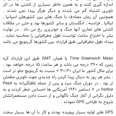
اندازه گیری كنند و به همین خاطر بسیاری از كشتی ها در اثر
ناوبری اشتباه گم می شدند و دیگر هرگز پیدا نمی شدند .
همچنین آن زمان مصادف با جنگ های بین كشورهای اسپانیا ,
ایتالیا , فرانسه , انگلستان و سایر كشورها بود و حتی در ملاقات
كشتی های تجاری آنها جنگ و خونریزی رخ می داد . در نهایت
بشر با اختراع ساعت توانست طول جغرافیایی را محاسبه نماید .
مبداء طول جغرافیایی طبق قرارداد بین كشورها گرینویچ می باشد
.
Time Greenwich Mean یا همان GMT طبق این قرارداد كره
زمین كه 360 درجه می باشد و هر ساعت 15 درجه خواهد بود .
برای مثال كشور ما ایران 30:30 + نسبت به گرینویچ جلو تر است
. بشر هر روز به دنبال پیدا كردن راه جدیدی جهت ناوبری مطمئن
تر بود . در دوران جنگ سرد و پس از حمله غافلگیرانه به Pearl
harbor در 7 دسامبر 1941 آمریكایی ها احساس خطر كردند و به
دلیل نگرانی از آغاز جنگ ناگهانی و از دست دادن مستعمراتشان
شروع به طراحی GPS نمودند .
GPS های اولیه بسیار پیچیده بودند و كار با آن ها بسیار سخت