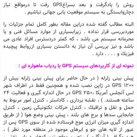
روش را یادگرفت و بعد بسراغGPS رفت تا درمواقع نیاز
دچاروابستگی به سیستم موقعیت یابی جهانی نباشیم .
البته مطالب گفته شده دراین مقاله بطور كامل تمام جزئیات را
موردبررسی قرار نداده . زیرابسیاری از موارد مسائل فنی و یا
محرمانه سیستم می باشد ، كه كمتر دردسترس افراد عادی می
باشد و نیز بررسی آن نیاز به دانستن بسیاری ازروابط پیچیده
فیزیك و . . . . دارد .
نمونه ای از كاربردهای سیستم GPS یا ردیاب ماهواره ای :
پیش بینی زلزله ( در حال حاضر برای پیش بینی زلزله بیش از
1200 GPS در ژاپن نصب شده و همچنین فقط در اطراف شهر
لس آنجلس آمریكا ،250 GPS در حال اندازه گیری و فعالیت 24
ساعته هستند. ) ، نقشه برداری ، كاداستر ، كنترل امور مربوط به
حمل و نقل و ترافیك ، كنترل حركات تكتونیكی زمین ، كنترل
جابجایی سدها و برج های بلند ، پیش بینی وضع هوا ( از طریق
اندازه گیری میزان انرژی موج فرستاده شده از سوی GPS پس از
عبور از لایه های جو و ابرهای موجود در منطقه مورد نظر ) ،
هیدروگرافی ( آبنگاری ) ، تعیین موقعیت سكوهای دریایی نفتی ،