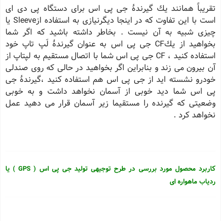
تقریباً همانند یك گیرندهٔ جی پی اس برای دستگاه پی دی ای
است با این تفاوت كه در اینجا دیگرنیازی به استفاده ازSleeve یا
چیزی شبیه به آن نیست . بخاطر داشته باشید كه اگر شما
بخواهید از یكCF جی پی اس به عنوان گیرندهٔ لَپ تاپ خود
استفاده كنید ، CF جی پی اس شما با اتصال مستقیم به لپتاپ از
آن بیرون می زند و بنابراین اگر بخواهید در حالی كه روی صندلی
خودرو نشسته اید از جی پی اس هم استفاده كنید ،گیرندهٔ جی
پی اس شما دید خوبی از آسمان نخواهد داشت و به خوبی
وضعیتی كه گیرنده را مستقیما زیر آسمان قرار می دهید عمل
نخواهد كرد .
کاربرد محصول مورد بررسی در طرح توجیهی تولید جی پی اس ( GPS )
یا
ردیاب ماهواره ای