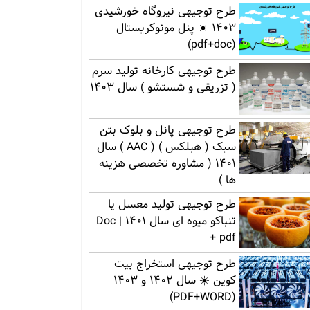
طرح توجیهی نیروگاه خورشیدی
1403 ☀️ پنل مونوکریستال
(pdf+doc)
طرح توجیهی کارخانه تولید سرم
( تزریقی و شستشو ) سال 1403
طرح توجیهی پانل و بلوک بتن
سبک ( هبلکس ) ( AAC ) سال
1401 ( مشاوره تخصصی هزینه
ها )
طرح توجیهی تولید معسل یا
تنباکو میوه ای سال 1401 | Doc
+ pdf
طرح توجیهی استخراج بیت
کوین ☀️ سال 1402 و 1403
(PDF+WORD)