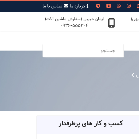
درباره ما
تمـاس با ما
یهی)
ایمان حبیبی (سفارش ماشین آلات)
09360555304
ی
کسب و کار های پرطرفدار