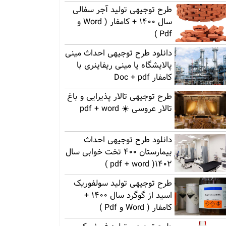
طرح توجیهی تولید آجر سفالی
سال 1400 + کامفار ( Word و
Pdf )
دانلود طرح توجیهی احداث مینی
پالایشگاه یا مینی ریفاینری با
کامفار Doc + pdf
طرح توجیهی تالار پذیرایی و باغ
تالار عروسی ☀️ pdf + word
دانلود طرح توجیهی احداث
بیمارستان 400 تخت خوابی سال
1402( pdf + word )
طرح توجیهی تولید سولفوریک
اسید از گوگرد سال 1400 +
کامفار ( Word و Pdf )