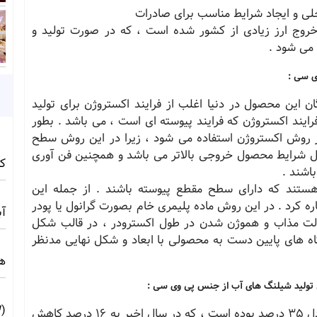
خلی و ایجاد شرایط مناسب برای صادرات
 خروج ارز زیادی از کشور شده است ، که در صورت تولید و
 می شود .
ی سی :
ان این محصول در دنیا اغلب از فرایند اکستروژن برای تولید
رایند اکستروژن که فرایند پیوسته ای است ، می باشد . بطور
 روش اکستروژن استفاده می شود ، زیرا در این روش سطح
حال شرایط محصول خروجی بالاتر می باشد و همچنین فن آوری
کامف
اشند .
هستند که دارای سطح مقطع پیوسته باشند . از جمله این
ره کرد . در این روش ماده پلیمری خام بصورت گرانول یا پودر
آبی 
الت مذاب و هموژن شدن در طول اکسترودر ، در قالب شکل
های پایین دست به محصولی با ابعاد و شکل نهایی مدنظر
ه
 تولید شیلنگ های آب از جنس پی وی سی :
(10MW) ☀️ راهنمای فنی و اجرایی
سود بازرگانی این محصول در سال های گذشته معادل 35 درصد بوده است ، که در سال اخیر به 16 درصد کاهش