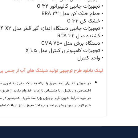
• تجهیزات جانبی کالیبراتور O 32
• حمام خنک کن مدل BRA 32
• خشک کن O 32
• تجهیزات جانبی دستگاه اندازه گیر قطر مدل ODAC 34 XY
• کشنده مدل RCA 32
• دستگاه برش مدل CMA 750
• تجهیزات کامپیوتری کنترل مدل X 1.5
• واحد کنترل
لینک دانلود طرح توجیهی تولید شیلنگ های آب از جنس پی وی 
اختصاصی و بانکیبل ، با پشتیبانی تا زمان اخذ وام دارید از طریق
در مورد شرایط تدوین طرح توجیهی بهره مند شوید . همینطور در صور
های لازم در مورد روشهای اخذ وام و اخذ مجوز را نیز دریافت نمایید