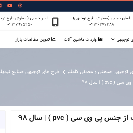
ایمان حبیبی (سفارش طرح توجیهی)
امیر حبیبی (سفارش طرح توج
09127975250
09126277388
ی توجیهی
واردات ماشین آلات
تدوین مطالعات بازار
ی توجیهی صنعتی و معدنی کاملتر
طرح های توجیهی صنایع تبدیل
 ) | سال 98
پی وی سی ( pvc ) | سال 98