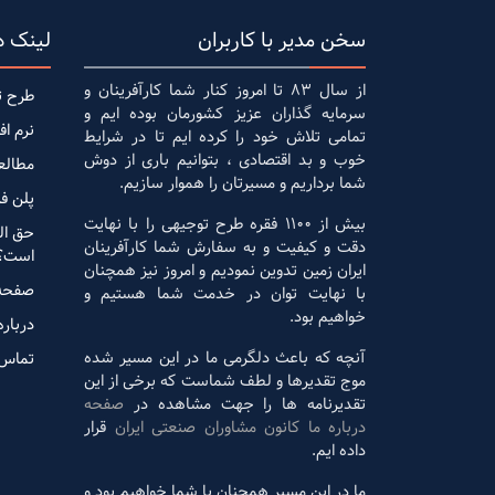
سخن مدیر با کاربران
لینک ه
از سال 83 تا امروز کنار شما کارآفرینان و
طرح ت
سرمایه گذاران عزیز کشورمان بوده ایم و
نرم اف
تمامی تلاش خود را کرده ایم تا در شرایط
خوب و بد اقتصادی ، بتوانیم باری از دوش
مطالع
شما برداریم و مسیرتان را هموار سازیم.
پلن ف
بیش از 1100 فقره طرح توجیهی را با نهایت
حق ال
دقت و کیفیت و به سفارش شما کارآفرینان
است؟
ایران زمین تدوین نمودیم و امروز نیز همچنان
صفحه
با نهایت توان در خدمت شما هستیم و
خواهیم بود.
درباره
آنچه که باعث دلگرمی ما در این مسیر شده
تماس 
موج تقدیرها و لطف شماست که برخی از این
تقدیرنامه ها را جهت مشاهده در
صفحه
درباره ما کانون مشاوران صنعتی ایران
قرار
داده ایم.
ما در این مسیر همچنان با شما خواهیم بود و