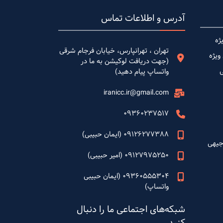
آدرس و اطلاعات تماس
ژه
تهران ، تهرانپارس، خیابان فرجام شرقی
ویژه
(جهت دریافت لوکیشن به ما در
واتساپ پیام دهید)
iranicc.ir@gmail.com
09360237517
09126277388 (ایمان حبیبی)
جیهی
09127975250 (امیر حبیبی)
09360555304 (ایمان حبیبی
واتساپ)
شبکه‌های اجتماعی ما را دنبال
کنید