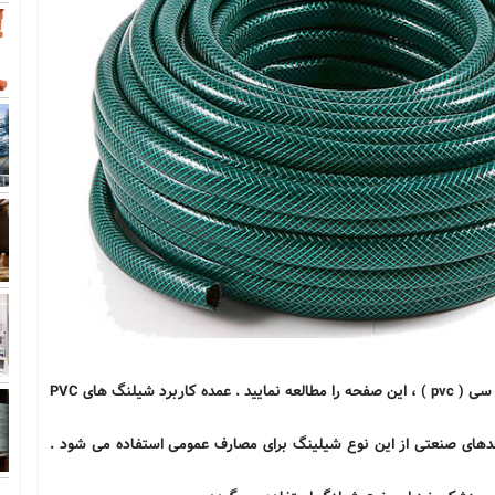
جهت تهیه طرح توجیهی تولید شیلنگ های آب از جنس پی وی سی ( pvc ) ، این صفحه را مطالعه نمایید . عمده کاربرد شیلنگ های PVC
احدهای صنعتی از این نوع شیلینگ برای مصارف عمومی استفاده می شود .