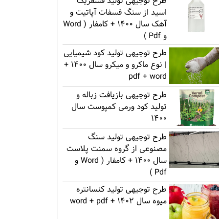
طرح توجیهی تولید فسفریک
اسید از سنگ فسفات آپاتیت و
آهک سال 1400 + کامفار ( Word
و Pdf )
طرح توجیهی تولید کود شیمیایی
| نوع ماکرو و میکرو سال 1400 +
pdf + word
طرح توجیهی بازیافت زباله و
تولید کود ورمی کمپوست سال
1400
طرح توجیهی تولید سنگ
مصنوعی از گروه سمنت پلاست
سال 1400 + کامفار ( Word و
Pdf )
طرح توجیهی تولید کنسانتره
میوه سال 1402 + word + pdf