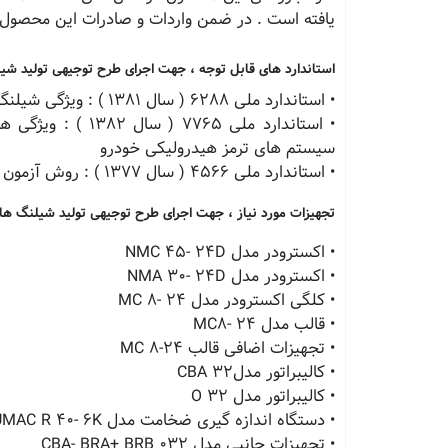
یافته است . در ضمن واردات و صادرات این محصول 
استاندارد های قابل توجه ، جهت اجرای طرح توجیهی تولید ش
• استاندارد ملی 6288 ( سال 1381 ) : ویژگی شیلنگ های سیستم تهویه خودرو
• استاندارد ملی 5
سیستم های ترمز هیدرولیکی خودرو
• استاندارد ملی 4566 ( سال 1377 ) : روش آزمون هیدرواستاتیک برای شیلنگ های لاستیکی و پلاستیکی
تجهیزات مورد نیاز ، جهت اجرای طرح توجیهی تولید شیلنگ ه
• اکسترودر مدل NMC 45- 24D
• اکسترودر مدل NMA 30- 24D
• کلگی اکسترودر مدل MC 8- 24
• قالب مدل MC8- 24
• تجهیزات اضافی قالب MC 8-24
• کالیبراتور مدلCBA 32
• کالیبراتور مدل O 32
• دستگاه اندازه گیری ضخامت مدل UMAC R 40- 6K
• تجهیزات جانبی مدل CBA- BRA+ BRB 032