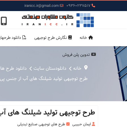
iranicc.ir@gmail.com
09360237517
خانه
نگارش طرح توجیهی
دانلود طرحها
تدوین پلن فروش
خانه
دانلودستان سایت
دانلود طرح ها
طرح توجیهی تولید شیلنگ های آب از جنس پی وی سی ( pvc
طرح توجیهی تولید شیلنگ های آب از جنس 
ایمان حبیبی
طرح های توجیهی صنایع تبدیلی