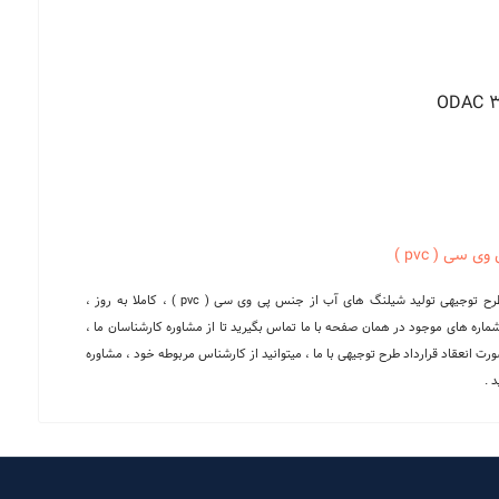
سی ( pvc )
در صورتی که برای اخذ مجوز یا ارائه به بانک ، نیاز به تدوین طرح توجیهی تولید شیلنگ های آب از جنس پی وی سی ( pvc ) ، کاملا به روز ،
 شماره های موجود در همان صفحه با ما تماس بگیرید تا از مشاوره کارشناسان ما ،
ت انعقاد قرارداد طرح توجیهی با ما ، میتوانید از کارشناس مربوطه خود ، مشاوره
 .