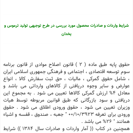
شرایط واردات و صادرات محصول مورد بررسی در طرح توجیهی تولید ترموس و
یخدان
حقوق پایه طبق ماده ( ٢ ) قانون اصلاح موادی از قانون برنامه
سوم توسعه اقتصادی ، اجتماعی و فرهنگی جمهوری اسلامی ایران
، شامل حقوق گمركی ، مالیات ، حق ثبت سفارش كالا ، انواع
عوارض و سایر وجوه دریافتی از كالاهای وارداتی می باشد و
معادل ٤% ارزش گمركی كالاها تعیین می شود . به مجموع این
دریافتی و سود بازرگانی كه طبق قوانین مربوطه توسط هیات
وزیران تعیین می شود ، حقوق ورودی اطلاق می شود . حقوق
ورودی برای تعرفه 00/10/3923 " جعبه ، صندوق ، قفسه و اشیاء
همانند " 26% می باشد .
همچنین در كتاب (( آمار واردات و صادرات سال ١٣٨٤ )) شرایط