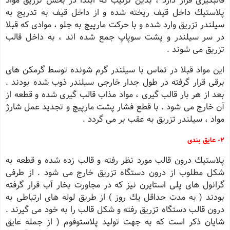
قالبگیری قرار دارد ، بدین ترتیب كه ابتدا در بخش تزریق مواد
پلاستیك داخل قیف ریخته شده و از داخل قیف به تدریج به
سیلندر تزریق وارد شده و با حركت مارپیچ به جلو ، موادی كه قبلا
در سر سیلندر و پشت سوپاپ جمع شده اند ، به داخل قالب
تزریق می شوند .
این مواد قبلا در تماس با سیلندر گرم شونده توسط گرمكن های
برقی قرار گرفته در طول جدار خارجی سیلندر ذوب شده بودند .
بعد از هر بار قالب گیری ، مواد مذاب قالب گیری شده و قطعه از
آن خارج می شود . با قطع فشار پشت مارپیچ و تجدید عمل شارژ
مواد ، سیلندر تزریق به عقب بر می گردد .
٢- عایق بندی
پلاستیك درون قالب مورد نظر رفته و قالب زده شده و قطعه به
شكل مطلوب از درون دستگاه تزریق خارج می شود . از طرفی
گرانول های پلی استایرن نیز كه در مجاورت بخار آب قرار گرفته
بودند ( به مدت حداقل یك روز ) از طریق لوله های ارتباطی به
درون قالب دستگاه تزریق رفته و شكل قالب را به خود می گیرند .
شایان ذكر است كه به جهت تولید پلاستوفوم ( از جمله عایق