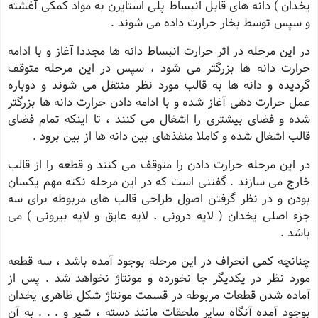
یخدان ) دانه های قابل انبساط پلی استایرن به مواد كمكی آغشته
و سپس توسط بخار حرارت داده می شوند .
در این مرحله در اثر حرارت انبساط دانه ها مجددا آغاز و با ادامه
حرارت دانه ها بزرگتر می شود ، سپس در این مرحله متوقف
گردیده و دانه ها به قالب مورد نظر منتقل می شوند و دوباره
عمل حرارت دهی آغاز شده و با ادامه دادن حرارت دانه ها بزرگتر
شده و فضای بیشتری را اشغال می كنند ، تا اینكه تمام فضای
قالب اشغال شده و كاملا منفذهای بین دانه ها از بین برود .
در این مرحله حرارت دادن را متوقف می كنند و قطعه را از قالب
خارج می سازند . گفتنی است كه در این مرحله نكته مهم یكسان
بودن و در نظر گرفتن اصول طراحی قالب های مربوطه برای سه
جزء اصلی یخدان ( لایه درونی ، لایه عایق و لایه بیرونی ) می
باشد .
چنانچه كمی انحراف در این مرحله بوجود آمده باشد ، سه قطعه
مورد نظر در یكدیگر جا نخورده و مونتاژ نخواهد شد . پس از
آماده شدن قطعات مربوطه در قسمت مونتاژ شكل ظاهری یخدان
بوجود آمده آنگاه سایر ملحقات مانند دسته ، شیر و . . . به آن