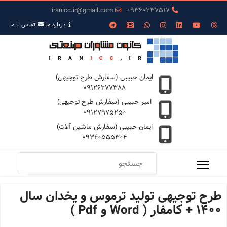
iranicc.ir@gmail.com
09360237517
درباره ما
تمـاس با ما
ایمان حبیبی (سفارش طرح توجیهی)
09126277388
امیر حبیبی (سفارش طرح توجیهی)
09127975250
ایمان حبیبی (سفارش ماشین آلات)
09360555304
طرح توجیهی تولید ترموس و یخدان سال
1400 + کامفار ( Word و Pdf )