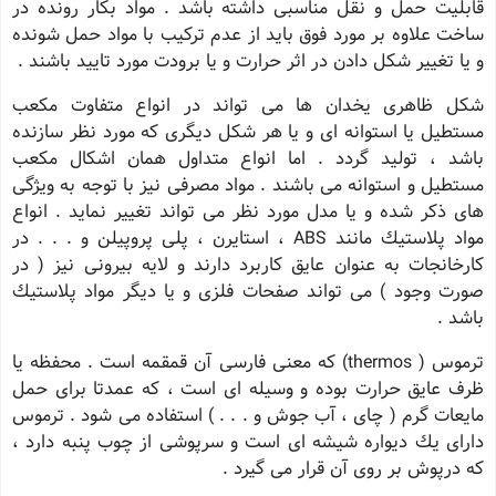
قابلیت حمل و نقل مناسبی داشته باشد . مواد بكار رونده در
ساخت علاوه بر مورد فوق باید از عدم تركیب با مواد حمل شونده
و یا تغییر شكل دادن در اثر حرارت و یا برودت مورد تایید باشند .
شكل ظاهری یخدان ها می تواند در انواع متفاوت مكعب
مستطیل یا استوانه ای و یا هر شكل دیگری كه مورد نظر سازنده
باشد ، تولید گردد . اما انواع متداول همان اشكال مكعب
مستطیل و استوانه می باشند . مواد مصرفی نیز با توجه به ویژگی
های ذكر شده و یا مدل مورد نظر می تواند تغییر نماید . انواع
مواد پلاستیك مانند ABS ، استایرن ، پلی پروپیلن و . . . در
كارخانجات به عنوان عایق كاربرد دارند و لایه بیرونی نیز ( در
صورت وجود ) می تواند صفحات فلزی و یا دیگر مواد پلاستیك
باشد .
ترموس ( thermos) كه معنی فارسی آن قمقمه است . محفظه یا
ظرف عایق حرارت بوده و وسیله ای است ، كه عمدتا برای حمل
مایعات گرم ( چای ، آب جوش و . . . ) استفاده می شود . ترموس
دارای یك دیواره شیشه ای است و سرپوشی از چوب پنبه دارد ،
كه درپوش بر روی آن قرار می گیرد .