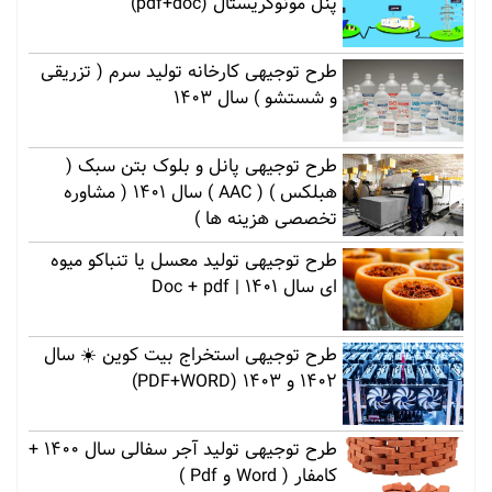
پنل مونوکریستال (pdf+doc)
طرح توجیهی کارخانه تولید سرم ( تزریقی
و شستشو ) سال 1403
طرح توجیهی پانل و بلوک بتن سبک (
هبلکس ) ( AAC ) سال 1401 ( مشاوره
تخصصی هزینه ها )
طرح توجیهی تولید معسل یا تنباکو میوه
ای سال 1401 | Doc + pdf
طرح توجیهی استخراج بیت کوین ☀️ سال
1402 و 1403 (PDF+WORD)
طرح توجیهی تولید آجر سفالی سال 1400 +
کامفار ( Word و Pdf )