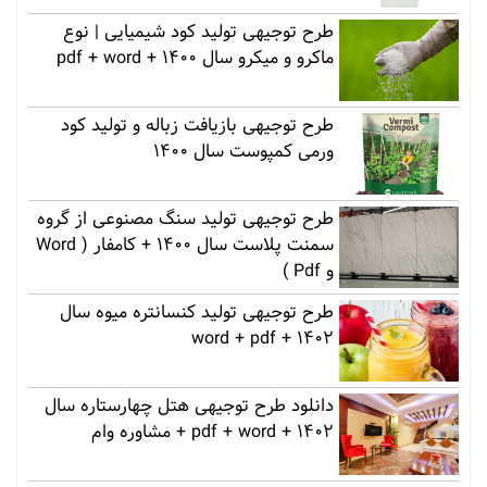
طرح توجیهی تولید کود شیمیایی | نوع
ماکرو و میکرو سال 1400 + pdf + word
طرح توجیهی بازیافت زباله و تولید کود
ورمی کمپوست سال 1400
طرح توجیهی تولید سنگ مصنوعی از گروه
سمنت پلاست سال 1400 + کامفار ( Word
و Pdf )
طرح توجیهی تولید کنسانتره میوه سال
1402 + word + pdf
دانلود طرح توجیهی هتل چهارستاره سال
1402 + pdf + word + مشاوره وام