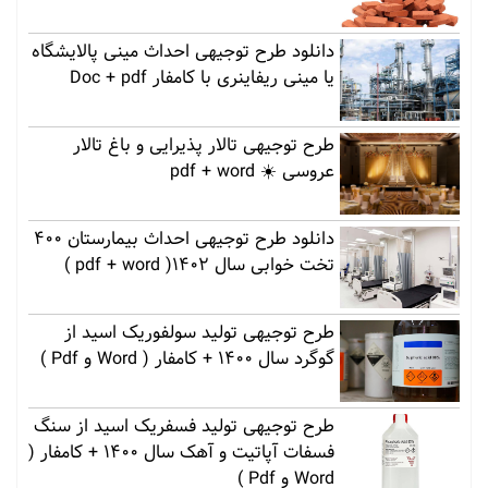
دانلود طرح توجیهی احداث مینی پالایشگاه
یا مینی ریفاینری با کامفار Doc + pdf
طرح توجیهی تالار پذیرایی و باغ تالار
عروسی ☀️ pdf + word
دانلود طرح توجیهی احداث بیمارستان 400
تخت خوابی سال 1402( pdf + word )
طرح توجیهی تولید سولفوریک اسید از
گوگرد سال 1400 + کامفار ( Word و Pdf )
طرح توجیهی تولید فسفریک اسید از سنگ
فسفات آپاتیت و آهک سال 1400 + کامفار (
Word و Pdf )