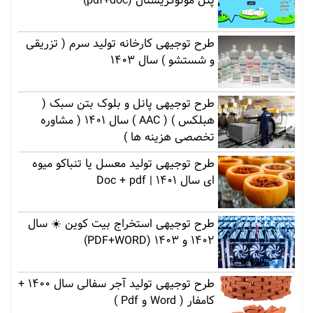
پنل مونوکریستال (pdf+doc)
طرح توجیهی کارخانه تولید سرم ( تزریقی
و شستشو ) سال 1403
طرح توجیهی پانل و بلوک بتن سبک (
هبلکس ) ( AAC ) سال 1401 ( مشاوره
تخصصی هزینه ها )
طرح توجیهی تولید معسل یا تنباکو میوه
ای سال 1401 | Doc + pdf
طرح توجیهی استخراج بیت کوین ☀️ سال
1402 و 1403 (PDF+WORD)
طرح توجیهی تولید آجر سفالی سال 1400 +
کامفار ( Word و Pdf )