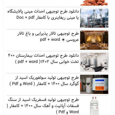
دانلود طرح توجیهی احداث مینی پالایشگاه
یا مینی ریفاینری با کامفار Doc + pdf
طرح توجیهی تالار پذیرایی و باغ تالار
عروسی ☀️ pdf + word
دانلود طرح توجیهی احداث بیمارستان 400
تخت خوابی سال 1402( pdf + word )
طرح توجیهی تولید سولفوریک اسید از
گوگرد سال 1400 + کامفار ( Word و Pdf )
طرح توجیهی تولید فسفریک اسید از سنگ
فسفات آپاتیت و آهک سال 1400 + کامفار (
Word و Pdf )