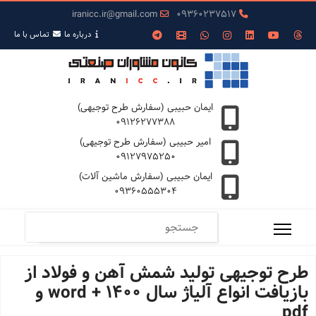
iranicc.ir@gmail.com
09360237517
درباره ما
تمـاس با ما
ایمان حبیبی (سفارش طرح توجیهی)
09126277388
امیر حبیبی (سفارش طرح توجیهی)
09127975250
ایمان حبیبی (سفارش ماشین آلات)
09360555304
طرح توجیهی تولید شمش آهن و فولاد از
بازیافت انواع آلیاژ سال 1400 + word و
pdf