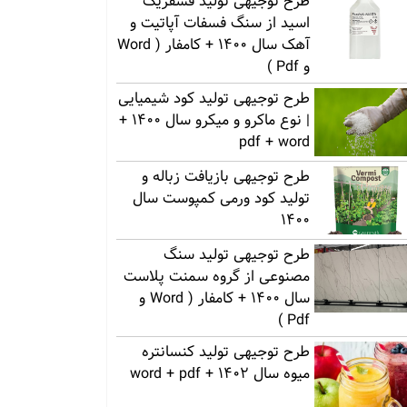
طرح توجیهی تولید فسفریک
اسید از سنگ فسفات آپاتیت و
آهک سال 1400 + کامفار ( Word
و Pdf )
طرح توجیهی تولید کود شیمیایی
| نوع ماکرو و میکرو سال 1400 +
pdf + word
طرح توجیهی بازیافت زباله و
تولید کود ورمی کمپوست سال
1400
طرح توجیهی تولید سنگ
مصنوعی از گروه سمنت پلاست
سال 1400 + کامفار ( Word و
Pdf )
طرح توجیهی تولید کنسانتره
میوه سال 1402 + word + pdf