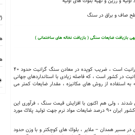
اولیه و رزین و تهیه بلوك های اولیه
طح صاف و براق در سنگ
(10MW) ☀️ راهنمای فنی و اجرایی
یهی بازیافت ضایعات سنگی ( بازیافت نخاله های ساختمانی )
هز
هز
در ایران بیشترین ضایعات سنگ مربوط به سنگ گرانیت است ، ضریب كوپده در معادن سنگ گرانیت حدود 40
یت در كشور است ، كه فاصله زیادی با استانداردهای جهانی
☀️
ه به استفاده از روش های مكانیزه ، مقدار ضایعات كمتر می
شدند ، ولی هم اكنون با افزایش قیمت سنگ ، فرآوری این
ضایعات از نظراقتصادی توجیه پذیر شده است . در كشور ایران 90 درصد ضایعات مواد نرم جهت تولید پلاك مورد
در مسیر همدان – ملایر ، بلوك های كوچكتر و با وزن حدود