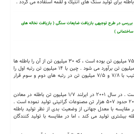
بررسی در طرح توجیهی بازیافت ضایعات سنگی ( بازیافت نخاله های
ساختمانی )
در سال 2004 میزان كل تولید معدن روباز در جهان 75 میلیون تن بوده است ، كه 30 میلیون تن از آن را باطله ها
تشكیل داده اند . بنابراین میزان تولید خالص 45 میلیون تن برآورد می شود . چین با 14 میلیون تن رتبه اول را
كسب نموده است و كشورهای ایتالیا و هند به ترتیب با 7/8 و 7/5 میلیون تن در رتبه های دوم و سوم قرار
میزان تولید باطله در معادن روباز بین 95-70 % است . در سال 2001 در ایرلند 1/7 میلیون تن باطله در معادن
روباز تولید شده است . آفریقای جنوبی در سال 2004 حدود 507 هزار تن مصنوعات گرانیتی تولید نموده است .
مقایسه با معدل جهانی از وضعیت بدی از نظر تولید باطله
 بیشتری تولید می كند ، اما در مقایسه با تولید كنندگان