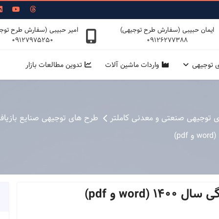
ایمان حبیبی (سفارش طرح توجیهی)
امیر حبیبی (سفارش طرح توج
09127975250
09126277388
ی توجیهی
واردات ماشین آلات
تدوین مطالعات بازار
ی توجیهی صنعتی و معدنی کاملتر
طرح های توجیهی صنایع بازیاف
wor و pdf)