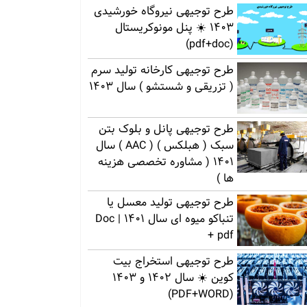
طرح توجیهی نیروگاه خورشیدی
1403 ☀️ پنل مونوکریستال
(pdf+doc)
طرح توجیهی کارخانه تولید سرم
( تزریقی و شستشو ) سال 1403
طرح توجیهی پانل و بلوک بتن
سبک ( هبلکس ) ( AAC ) سال
1401 ( مشاوره تخصصی هزینه
ها )
طرح توجیهی تولید معسل یا
تنباکو میوه ای سال 1401 | Doc
+ pdf
طرح توجیهی استخراج بیت
کوین ☀️ سال 1402 و 1403
(PDF+WORD)