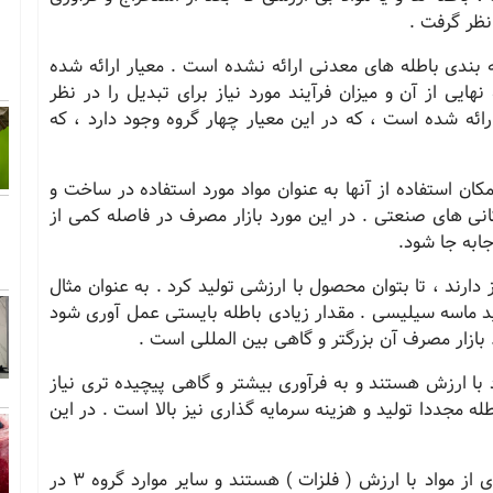
نظر گرفت .
بندی باطله های معدنی ارائه نشده است . معیار ارائه شده
یی از آن و میزان فرآیند مورد نیاز برای تبدیل را در نظر
ای توسط Harrison و همكاران ارائه شده است ، که در این معیار چهار گروه وجود دارد ، كه
وری امكان استفاده از آنها به عنوان مواد مورد استفاده در ساخت و
كانی های صنعتی . در این مورد بازار مصرف در فاصله كمی از
جابه جا شود.
 نیاز دارند ، تا بتوان محصول با ارزشی تولید كرد . به عنوان مثال
ید ماسه سیلیسی . مقدار زیادی باطله بایستی عمل آوری شود
 بازار مصرف آن بزرگتر و گاهی بین المللی است .
 مواد با ارزش هستند و به فرآوری بیشتر و گاهی پیچیده تری نیاز
ه مجددا تولید و هزینه سرمایه گذاری نیز بالا است . در این
• گروه 4 : باطله هایی كه حاوی مقادیر خیلی كمتری از مواد با ارزش ( فلزات ) هستند و سایر موارد گروه 3 در