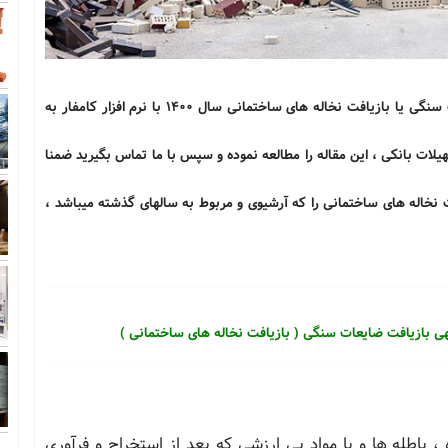
جهت سفارش مطالعات بازار و طرح توجیهی بازیافت ضایعات سنگی یا بازیافت نخاله های ساختمانی سال 1400 با نرم افزار کامفار به
س و وام و تسهیلات بانکی ، این مقاله را مطالعه نموده و سپس با ما تماس بگیرید ضمنا
 نخاله های ساختمانی
را که آرشیوی و مربوط به سالهای گذشته میباشد ،
ی بازیافت ضایعات سنگی ( بازیافت نخاله های ساختمانی )
، باطله ها و یا مواد بی ارزشی كه بعد از استخراج و فرآوری