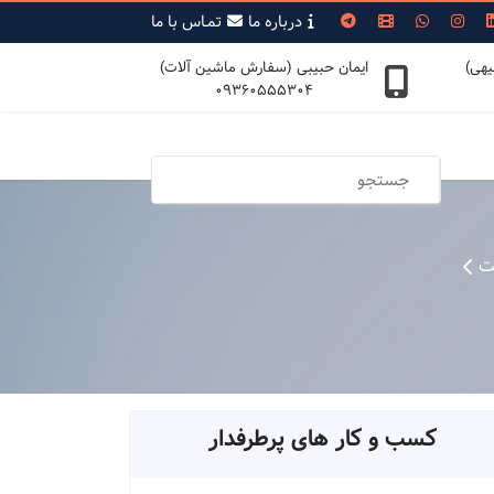
درباره ما
تمـاس با ما
یهی)
ایمان حبیبی (سفارش ماشین آلات)
09360555304
ت
کسب و کار های پرطرفدار