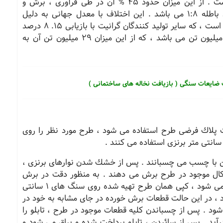
معمولاً بازیابی بلوك ها از معادن روباز 19-10% است . از این میزان حدود 45 % آن در طی فرآوری ، برش و
پولیش تلف می شود . در این حالت نسبت تولید باطله 1:8 می باشد . این اختلاف با معدل جهانی به دلیل
ماهیت سنگ معدن می باشد . نكته قابل توجه این است ، كه سایر تولید كنندگان گرانیت با بازیابی 15. 8 درصد
كار می كنند . مجموع باطله های تولید شده 130 میلیون تن می باشد ، كه از این میزان 29 میلیون تن آن به
ت ضایعات سنگی ( بازیافت نخاله های ساختمانی )
رت پلاك فرضی طرح استفاده می شود ، طرح مورد نظر را روی
ن با چسب می چسبانند . پس از خشك شدن نوارهای برنزی ،
كال موجود در طرح برش می دهند . به منظور دقت در برش
طرح ، همان گونه كه طرح روی سنگ تراورتن اجرا می شود ، كپی همان طرح تهیه شده روی سنگ های 1 سانتی
 در این حالت قطعات برش خورده در جای مشابه به خود در
د . پس از چسباندن كلیه قطعات موجود در طرح ، تابلو را
رآید . پس از سائیدن ، تابلو پرداخت شده و براق می شود و