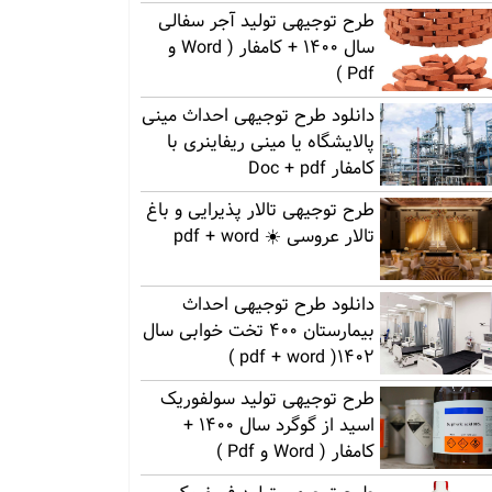
طرح توجیهی تولید آجر سفالی
سال 1400 + کامفار ( Word و
Pdf )
دانلود طرح توجیهی احداث مینی
پالایشگاه یا مینی ریفاینری با
کامفار Doc + pdf
طرح توجیهی تالار پذیرایی و باغ
تالار عروسی ☀️ pdf + word
دانلود طرح توجیهی احداث
بیمارستان 400 تخت خوابی سال
1402( pdf + word )
طرح توجیهی تولید سولفوریک
اسید از گوگرد سال 1400 +
کامفار ( Word و Pdf )