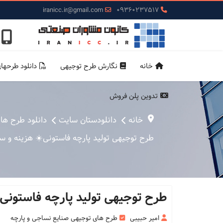
iranicc.ir@gmail.com
09360237517
خانه
نگارش طرح توجیهی
دانلود طرحها
تدوین پلن فروش
خانه
دانلودستان سایت
دانلود طرح ها
طرح توجیهی تولید پارچه فاستونی☀️ هزینه و س
طرح توجیهی تولید پارچه فاستونی
امیر حبیبی
طرح های توجیهی صنایع نساجی و پارچه