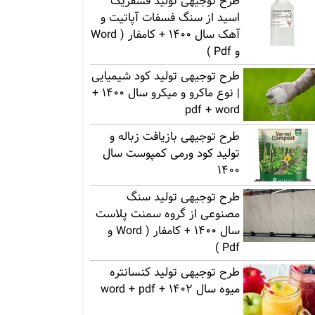
طرح توجیهی تولید فسفریک
اسید از سنگ فسفات آپاتیت و
آهک سال 1400 + کامفار ( Word
و Pdf )
طرح توجیهی تولید کود شیمیایی
| نوع ماکرو و میکرو سال 1400 +
pdf + word
طرح توجیهی بازیافت زباله و
تولید کود ورمی کمپوست سال
1400
طرح توجیهی تولید سنگ
مصنوعی از گروه سمنت پلاست
سال 1400 + کامفار ( Word و
Pdf )
طرح توجیهی تولید کنسانتره
میوه سال 1402 + word + pdf