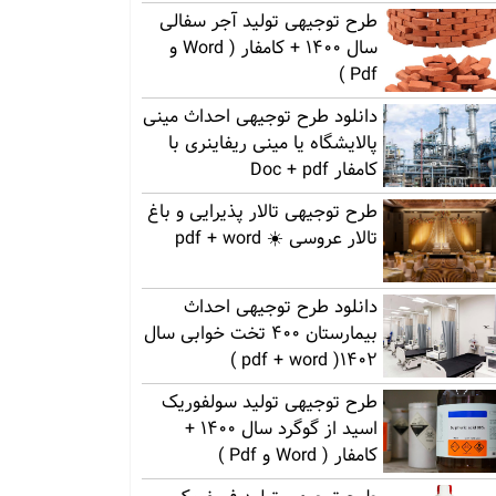
طرح توجیهی تولید آجر سفالی
سال 1400 + کامفار ( Word و
Pdf )
دانلود طرح توجیهی احداث مینی
پالایشگاه یا مینی ریفاینری با
کامفار Doc + pdf
طرح توجیهی تالار پذیرایی و باغ
تالار عروسی ☀️ pdf + word
دانلود طرح توجیهی احداث
بیمارستان 400 تخت خوابی سال
1402( pdf + word )
طرح توجیهی تولید سولفوریک
اسید از گوگرد سال 1400 +
کامفار ( Word و Pdf )