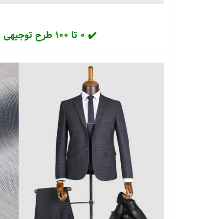
✔️ 0 تا 100 طرح توجیهی و دانش فنی تولید پارچه فاستونی