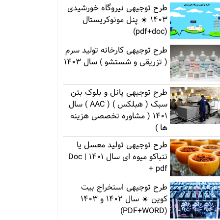
طرح توجیهی نیروگاه خورشیدی
1403 ☀️ پنل مونوکریستال
(pdf+doc)
طرح توجیهی کارخانه تولید سرم
( تزریقی و شستشو ) سال 1403
طرح توجیهی پانل و بلوک بتن
سبک ( هبلکس ) ( AAC ) سال
1401 ( مشاوره تخصصی هزینه
ها )
طرح توجیهی تولید معسل یا
تنباکو میوه ای سال 1401 | Doc
+ pdf
طرح توجیهی استخراج بیت
کوین ☀️ سال 1402 و 1403
(PDF+WORD)