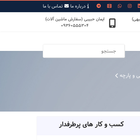
درباره ما
تمـاس با ما
یهی)
ایمان حبیبی (سفارش ماشین آلات)
09360555304
 و پارچه
کسب و کار های پرطرفدار