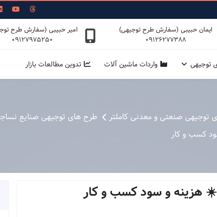
ایمان حبیبی (سفارش طرح توجیهی)
امیر حبیبی (سفارش طرح توج
09127975250
09126277388
ی توجیهی
واردات ماشین آلات
تدوین مطالعات بازار
ی توجیهی صنعتی و معدنی کاملتر
طرح های توجیهی صنایع نساجی
ود کسب و کار
☀️ هزینه و سود کسب و کار