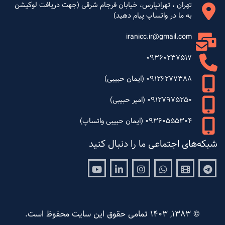
تهران ، تهرانپارس، خیابان فرجام شرقی (جهت دریافت لوکیشن
به ما در واتساپ پیام دهید)
iranicc.ir@gmail.com
09360237517
09126277388 (ایمان حبیبی)
09127975250 (امیر حبیبی)
09360555304 (ایمان حبیبی واتساپ)
شبکه‌های اجتماعی ما را دنبال کنید
Youtube
Linkedin
Instagram
Whatsapp
Aparat
Telegram
© 1383, 1403 تمامی حقوق این سایت محفوظ است.