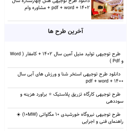
دانلود طرح توجیهی هتل چهارستاره سال
1402 + pdf + word + مشاوره وام
آخرین طرح ها
طرح توجیهی تولید متیل آمین سال 1402 + کامفار ( Word
و Pdf )
دانلود طرح توجیهی استخر شنا و ورزش های آبی سال
1400 + pdf + word
طرح توجیهی کارگاه تزریق پلاستیک ⭐ براورد هزینه و
سوددهی
طرح توجیهی نیروگاه خورشیدی 10 مگاواتی (10MW) ☀️
راهنمای فنی و اجرایی