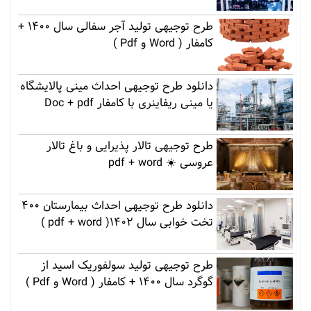
طرح توجیهی تولید آجر سفالی سال 1400 +
کامفار ( Word و Pdf )
دانلود طرح توجیهی احداث مینی پالایشگاه
یا مینی ریفاینری با کامفار Doc + pdf
طرح توجیهی تالار پذیرایی و باغ تالار
عروسی ☀️ pdf + word
دانلود طرح توجیهی احداث بیمارستان 400
تخت خوابی سال 1402( pdf + word )
طرح توجیهی تولید سولفوریک اسید از
گوگرد سال 1400 + کامفار ( Word و Pdf )