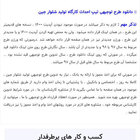
:: دانلود طرح توجیهی تیپ احداث کارگاه تولید شلوار جین
تذکر مهم :
لازم به ذکر میباشد در صورت موجود نبودن آپدیت 1400 ، نسخه های قدیمیتر
این طرح ، در همان لینک قرار داده میشود . ولی به محض تهیه کردن آپدیت 1400 و یا جدیدتر
این طرح ، ورژن جدیدتر نیز در همان صفحه قرار داده خواهد شد .درصورتی که ورژن طرح
مربوط به سال 97 یا 98 و یا جدیدتر از آن باشد ، سال نگارش طرح روی متن لینک دانلود قید
میگردد . در صورتی که روی لینک دانلود طرح ، سال تدوین طرح توجیهی قید نشده بود ...
مشخصا آن طرح مربوط به سال های قبل از سال 97 میباشد .
در صورتی که برای اخذ مجوز یا ارائه به بانک ، نیاز به تدوین طرح توجیهی تولید شلوار جین ،
کاملا به روز ، اختصاصی و بانکیبل ، با پشتیبانی تا زمان اخذ وام دارید از طریق شماره های
موجود در همان صفحه با ما تماس بگیرید تا از مشاوره کارشناسان ما ، در مورد شرایط تدوین
طرح توجیهی بهره مند شوید . همینطور در صورت انعقاد قرارداد طرح توجیهی با ما ، میتوانید از
کارشناس مربوطه خود ، مشاوره های لازم در مورد روشهای اخذ وام و اخذ مجوز را نیز دریافت
نمایید .
کسب و کار های پرطرفدار