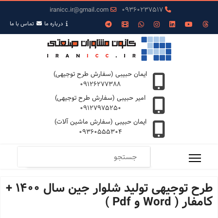
iranicc.ir@gmail.com
09360237517
درباره ما
تمـاس با ما
ایمان حبیبی (سفارش طرح توجیهی)
09126277388
امیر حبیبی (سفارش طرح توجیهی)
09127975250
ایمان حبیبی (سفارش ماشین آلات)
09360555304
طرح توجیهی تولید شلوار جین سال 1400 +
کامفار ( Word و Pdf )