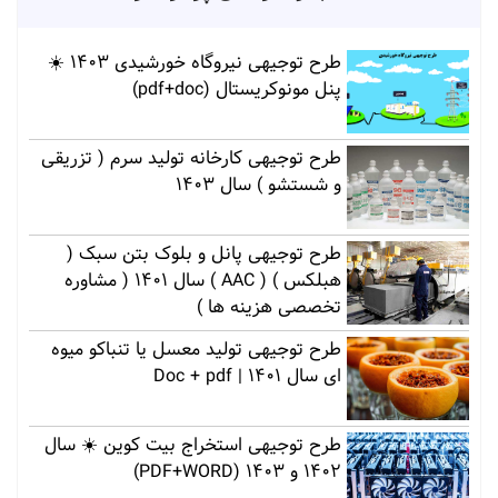
طرح توجیهی نیروگاه خورشیدی 1403 ☀️
پنل مونوکریستال (pdf+doc)
طرح توجیهی کارخانه تولید سرم ( تزریقی
و شستشو ) سال 1403
طرح توجیهی پانل و بلوک بتن سبک (
هبلکس ) ( AAC ) سال 1401 ( مشاوره
تخصصی هزینه ها )
طرح توجیهی تولید معسل یا تنباکو میوه
ای سال 1401 | Doc + pdf
طرح توجیهی استخراج بیت کوین ☀️ سال
1402 و 1403 (PDF+WORD)