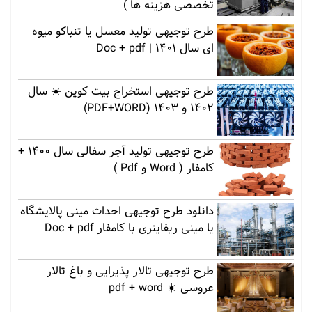
تخصصی هزینه ها )
طرح توجیهی تولید معسل یا تنباکو میوه
ای سال 1401 | Doc + pdf
طرح توجیهی استخراج بیت کوین ☀️ سال
1402 و 1403 (PDF+WORD)
طرح توجیهی تولید آجر سفالی سال 1400 +
کامفار ( Word و Pdf )
دانلود طرح توجیهی احداث مینی پالایشگاه
یا مینی ریفاینری با کامفار Doc + pdf
طرح توجیهی تالار پذیرایی و باغ تالار
عروسی ☀️ pdf + word