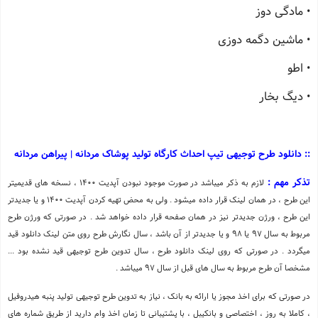
• مادگی دوز
• ماشین دگمه دوزی
• اطو
• دیگ بخار
:: دانلود طرح توجیهی تیپ احداث کارگاه تولید پوشاک مردانه | پیراهن مردانه
تذکر مهم :
لازم به ذکر میباشد در صورت موجود نبودن آپدیت 1400 ، نسخه های قدیمیتر
این طرح ، در همان لینک قرار داده میشود . ولی به محض تهیه کردن آپدیت 1400 و یا جدیدتر
این طرح ، ورژن جدیدتر نیز در همان صفحه قرار داده خواهد شد . در صورتی که ورژن طرح
مربوط به سال 97 یا 98 و یا جدیدتر از آن باشد ، سال نگارش طرح روی متن لینک دانلود قید
میگردد . در صورتی که روی لینک دانلود طرح ، سال تدوین طرح توجیهی قید نشده بود ...
مشخصا آن طرح مربوط به سال های قبل از سال 97 میباشد .
در صورتی که برای اخذ مجوز یا ارائه به بانک ، نیاز به تدوین طرح توجیهی تولید پنبه هیدروفیل
، کاملا به روز ، اختصاصی و بانکیبل ، با پشتیبانی تا زمان اخذ وام دارید از طریق شماره های