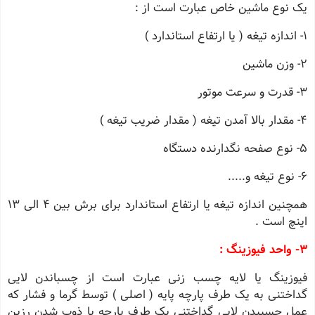
یک نوع ماشین خاص عبارت است از :
1- اندازه تیغه ( یا ارتفاع استاندارد )
2- وزن ماشین
3- قدرت و سرعت موتور
4- مقدار بالا آمدن تیغه ( مقدار ضریب تیغه )
5- نوع صفحه نگدارنده دستگاه
6- نوع تیغه و.....
همچنین اندازه تیغه یا ارتفاع استاندارد برای برش بین 4 الی 13
اینچ است .
3- واحد فیوزینگ :
فیوزینگ یا لایه چسب زنی عبارت است از چسباندن لایی
گداختنی به یک طرف پارچه پایه ( اصلی ) توسط گرما و فشار که
عمل چسبیدن لایی گداختنی یک طرف پارچه با ذوب شدن رزین