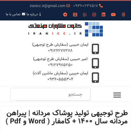
iranicc.ir@gmail.com
09360237517
درباره ما
تمـاس با ما
ایمان حبیبی (سفارش طرح توجیهی)
09126277388
امیر حبیبی (سفارش طرح توجیهی)
09127975250
ایمان حبیبی (سفارش ماشین آلات)
09360555304
طرح توجیهی تولید پوشاک مردانه | پیراهن
مردانه سال 1400 + کامفار ( Word و Pdf )