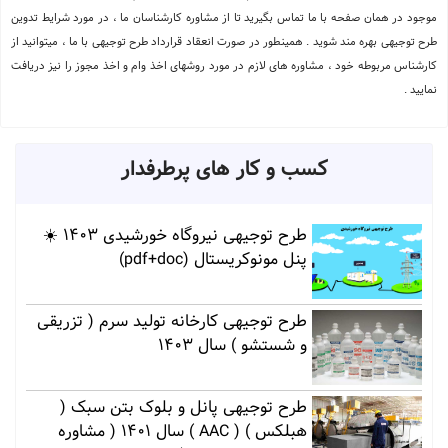
موجود در همان صفحه با ما تماس بگیرید تا از مشاوره کارشناسان ما ، در مورد شرایط تدوین
طرح توجیهی بهره مند شوید . همینطور در صورت انعقاد قرارداد طرح توجیهی با ما ، میتوانید از
کارشناس مربوطه خود ، مشاوره های لازم در مورد روشهای اخذ وام و اخذ مجوز را نیز دریافت
نمایید .
کسب و کار های پرطرفدار
طرح توجیهی نیروگاه خورشیدی 1403 ☀️
پنل مونوکریستال (pdf+doc)
طرح توجیهی کارخانه تولید سرم ( تزریقی
و شستشو ) سال 1403
طرح توجیهی پانل و بلوک بتن سبک (
هبلکس ) ( AAC ) سال 1401 ( مشاوره