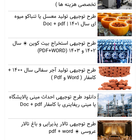
تخصصی هزینه ها )
طرح توجیهی تولید معسل یا تنباکو میوه
ای سال 1401 | Doc + pdf
طرح توجیهی استخراج بیت کوین ☀️ سال
1402 و 1403 (PDF+WORD)
طرح توجیهی تولید آجر سفالی سال 1400 +
کامفار ( Word و Pdf )
دانلود طرح توجیهی احداث مینی پالایشگاه
یا مینی ریفاینری با کامفار Doc + pdf
طرح توجیهی تالار پذیرایی و باغ تالار
عروسی ☀️ pdf + word