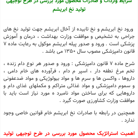
شرایط واردات و صادرات محصول مورد بررسی در طرح توجیهی
تولید نخ ابریشم
ورود نخ ابریشم و نخ تابیده از آخال ابریشم جهت تولید نخ های
جراحی به تشخیص و موافقت وزارت بهداشت ، درمان و آموزش
پزشکی است . ورود و صدور پیله ابریشم موکول به رعایت ماده 7
قانون دامپزشکی مصوب سال 1350 می باشد .
شرح ماده 7 قانون دامپزشکی : ورود و صدور هر نوع دام زنده ،
تخم مرغ نطفه دار ، اسپر م دام ، فرآورده های خام دامی ،
داروها ، واکسن ها و سرم ها و مواد بیولوژیکی و مواد ضدعفونی
و سموم دامپزشکی و مواد غذائی متراکم و مکملهای غذای دام و
داروهایی که برای ساختن مواد نامبرد ه مورد نیاز است باید با
موافقت وزارت کشاورزی صورت گیرد .
همچنین در رابطه با صادرات نخ ابریشم خام قوانین خاصی وجود
ندارد .
اهمیت استراتژیک محصول مورد بررسی در طرح توجیهی تولید