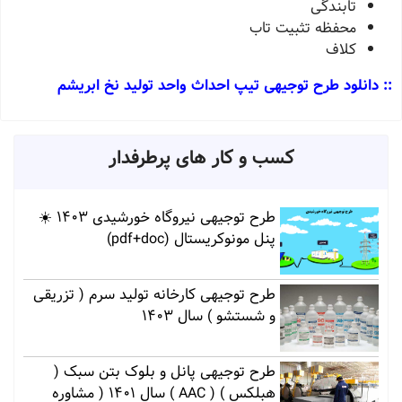
تابندگی
محفظه تثبیت تاب
کلاف
:: دانلود طرح توجیهی تیپ احداث واحد تولید نخ ابریشم
کسب و کار های پرطرفدار
طرح توجیهی نیروگاه خورشیدی 1403 ☀️
پنل مونوکریستال (pdf+doc)
طرح توجیهی کارخانه تولید سرم ( تزریقی
و شستشو ) سال 1403
طرح توجیهی پانل و بلوک بتن سبک (
هبلکس ) ( AAC ) سال 1401 ( مشاوره