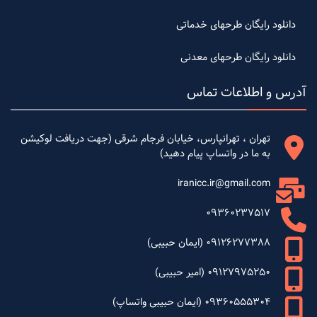
دانلود رایگان طرحهای خدماتی
دانلود رایگان طرحهای معدنی
آدرس و اطلاعات تماس
تهران ، تهرانپارس، خیابان فرجام شرقی (جهت دریافت لوکیشن
به ما در واتساپ پیام دهید)
iranicc.ir@gmail.com
09360237517
09126277388 (ایمان حبیبی)
09127975250 (امیر حبیبی)
09360555304 (ایمان حبیبی واتساپ)