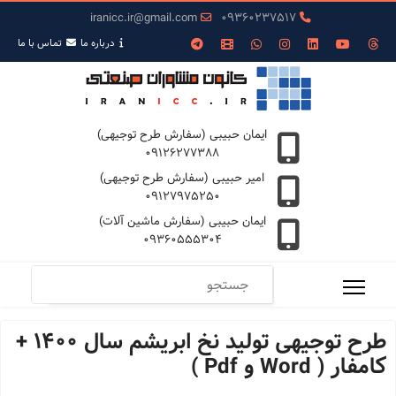
iranicc.ir@gmail.com
09360237517
درباره ما
تمـاس با ما
ایمان حبیبی (سفارش طرح توجیهی)
09126277388
امیر حبیبی (سفارش طرح توجیهی)
09127975250
ایمان حبیبی (سفارش ماشین آلات)
09360555304
طرح توجیهی تولید نخ ابریشم سال 1400 +
کامفار ( Word و Pdf )