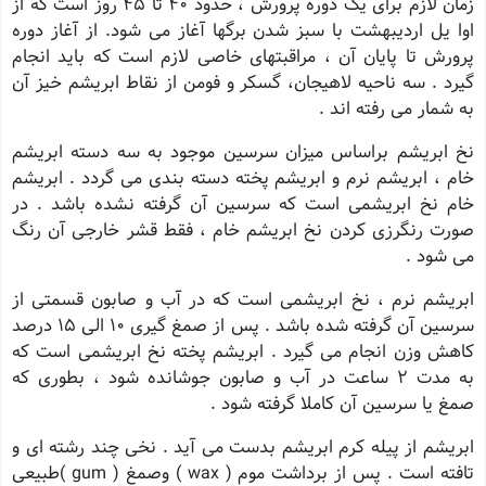
زمان لازم برای یک دوره پرورش ، حدود ۴٠ تا ۴۵ روز است که از
اوا یل اردیبهشت با سبز شدن برگها آغاز می شود. از آغاز دوره
پرورش تا پایان آن ، مراقبتهای خاصی لازم است که باید انجام
گیرد . سه ناحیه لاهیجان، گسکر و فومن از نقاط ابریشم خیز آن
به شمار می رفته اند .
نخ ابریشم براساس میزان سرسین موجود به سه دسته ابریشم
خام ، ابریشم نرم و ابریشم پخته دسته بندی می گردد . ابریشم
خام نخ ابریشمی است که سرسین آن گرفته نشده باشد . در
صورت رنگرزی کردن نخ ابریشم خام ، فقط قشر خارجی آن رنگ
می شود .
ابریشم نرم ، نخ ابریشمی است که در آب و صابون قسمتی از
سرسین آن گرفته شده باشد . پس از صمغ گیری 10 الی 15 درصد
کاهش وزن انجام می گیرد . ابریشم پخته نخ ابریشمی است که
به مدت 2 ساعت در آب و صابون جوشانده شود ، بطوری که
صمغ یا سرسین آن کاملا گرفته شود .
ابریشم از پیله کرم ابریشم بدست می آید . نخی چند رشته ای و
تافته است . پس از برداشت موم ( wax ) وصمغ ( gum )طبیعی