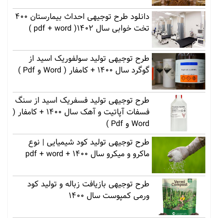
دانلود طرح توجیهی احداث بیمارستان 400
تخت خوابی سال 1402( pdf + word )
طرح توجیهی تولید سولفوریک اسید از
گوگرد سال 1400 + کامفار ( Word و Pdf )
طرح توجیهی تولید فسفریک اسید از سنگ
فسفات آپاتیت و آهک سال 1400 + کامفار (
Word و Pdf )
طرح توجیهی تولید کود شیمیایی | نوع
ماکرو و میکرو سال 1400 + pdf + word
طرح توجیهی بازیافت زباله و تولید کود
ورمی کمپوست سال 1400