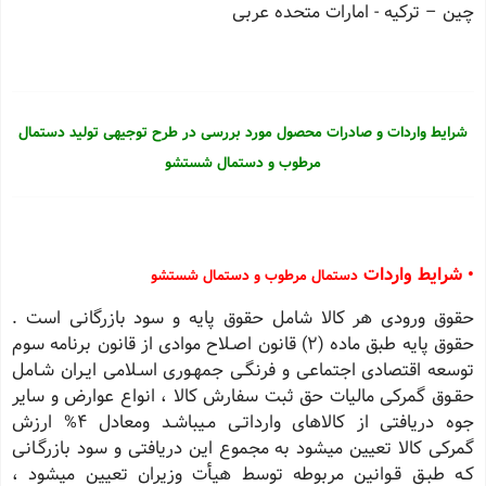
چین – تركیه - امارات متحده عربی
شرایط واردات و صادرات محصول مورد بررسی در طرح توجیهی تولید دستمال
مرطوب و دستمال شستشو
• شرایط واردات
دستمال مرطوب و دستمال شستشو
حقوق ورودی هر كالا شامل حقوق پایه و سود بازرگانی است .
حقوق پایه طبق ماده (2) قانون اصـلاح موادی از قانون برنامه سوم
توسعه اقتصادی اجتماعی و فرنگـی جمهـوری اسـلامی ایـران شـامل
حقـوق گمركی مالیات حق ثبت سفارش كالا ، انواع عوارض و سایر
جوه دریافتی از كالاهای وارداتـی مـیباشـد ومعادل 4% ارزش
گمركی كالا تعیین میشود به مجموع این دریافتی و سود بازرگـانی
كـه طبـق قـوانین مربوطه توسط هیأت وزیران تعیین میشود ،