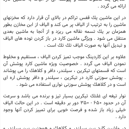
ارائه می گردد .
در این ماشین یك قفس تراكم در بالای آن قرار دارد كه مخزنهای
ماشین را به ترتیب از الیاف پر می كند و الیاف از ابن مخازن بطور
همزمان بر یك تسمه نقاله می ریزد و از آنجا به ماشین بعدی
منتقل می شود . ویژگی ماشین كارد در باز كردن توده های الیاف
و تبدیل آنها به صورت الیاف تك تك است .
علاوه بر این كاردینگ موجب تمیز كردن الیاف ، مستقیم و مخلوط
نمودن الیاف می گردد . خصوصیت ویژه ماشین كارد پوشش آن
است كه قسمتهای تیكرین ، سیلندر، دافر و كلاهك را می پوشاند
. پوشش سوزنی كارد در تیكرین ، سیلندر و دافر پوشش اره ای
است و در كلاهك پوشش سوزنی نواری استفاده می شود .
نوار تیغه ای غلتك تیكرین بسیار تیز و برنده می باشد و سرعت
آن در حدود 650 - 350 دور بر دقیقه است . در این حالت الیاف
خیلی زیاد باز شده و فرصت خوبی برای تمییز كردن آنها وجود
دارد .
در ماشین كارد بین سیلندر و كلاهك و همچنین بین سیلندر و