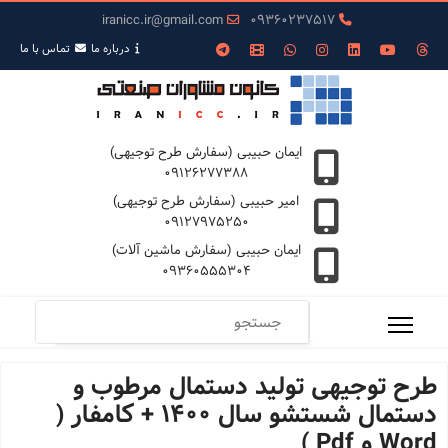
iranicc.ir@gmail.com
09360237517
درباره ما
تمـاس با ما
ایمان حبیبی (سفارش طرح توجیهی)
09126277388
امیر حبیبی (سفارش طرح توجیهی)
09127975250
ایمان حبیبی (سفارش ماشین آلات)
09360555304
طرح توجیهی تولید دستمال مرطوب و
دستمال شستشو سال 1400 + کامفار (
Word و Pdf )