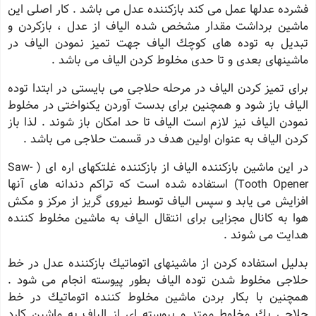
فشرده عدلها عمل می كند بازكننده عدل می باشد . كار اصلی این
ماشین برداشت مقدار مشخص شده الیاف از عدل ، بازكردن و
تبدیل به توده های كوچك الیاف جهت تمیز نمودن الیاف در
ماشینهای بعدی و تا حدی مخلوط كردن الیاف می باشد .
برای تمیز كردن الیاف در مرحله حلاجی می بایستی در ابتدا توده
الیاف باز شود و همچنین برای بدست آوردن یكنواختی در مخلوط
نمودن الیاف نیز لازم است الیاف تا حد امكان باز شوند . لذا باز
كردن الیاف به عنوان اولین هدف در قسمت حلاجی می باشد .
در این ماشین بازكننده الیاف از بازكننده غلتكهای اره ای ( Saw-
Tooth Opener) استفاده شده است كه تراكم دندانه های آنها
افزایش می یابد و سپس الیاف توسط نیروی گریز از مركز و مكش
هوا به كانال مجزایی برای انتقال الیاف به ماشین مخلوط كننده
هدایت می شوند .
بدلیل استفاده كردن از ماشینهای اتوماتیك بازكننده عدل در خط
حلاجی مخلوط شدن توده الیاف بطور پیوسته انجام می شود .
همچنین با بكار بردن ماشین مخلوط كننده اتوماتیك در خط
حلاجی یك مخلوط ممتد و پیوسته ای از الیاف به ماشین كارد