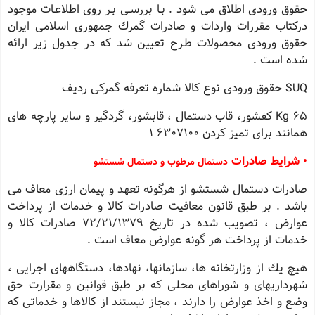
حقوق ورودی اطلاق می شود . بـا بررسـی بـر روی اطلاعـات موجود
دركتاب مقررات واردات و صادرات گمرك جمهوری اسلامی ایران
حقوق ورودی محصولات طـرح تعیین شد كه در جدول زیر ارائه
شده است .
SUQ حقوق ورودی نوع كالا شماره تعرفه گمركی ردیف
Kg 65 كفشور، قاب دستمال ، قابشور، گردگیر و سایر پارچه های
همانند برای تمیز كردن 6307100 1
• شرایط صادرات
دستمال مرطوب و دستمال شستشو
صادرات دستمال شستشو از هرگونه تعهد و پیمان ارزی معاف می
باشد . بر طبق قانون معافیت صادرات كالا و خدمات از پرداخت
عوارض ، تصویب شده در تاریخ ٧٢/٢١/١٣٧٩ صادرات كالا و
خدمات از پرداخت هر گونه عوارض معاف است .
هیچ یك از وزارتخانه ها، سازمانها، نهادها، دستگاههای اجرایی ،
شهرداریهای و شوراهای محلی كه بر طبق قوانین و مقرارت حق
وضع و اخذ عوارض را دارند ، مجاز نیستند از كالاها و خدماتی كه