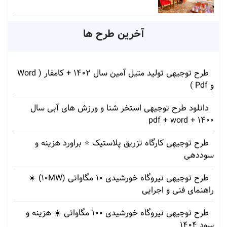
آخرین طرح ها
طرح توجیهی تولید متیل آمین سال 1402 + کامفار ( Word
و Pdf )
دانلود طرح توجیهی استخر شنا و ورزش های آبی سال
1400 + pdf + word
طرح توجیهی کارگاه تزریق پلاستیک ⭐ براورد هزینه و
سوددهی
طرح توجیهی نیروگاه خورشیدی 10 مگاواتی (10MW) ☀️
راهنمای فنی و اجرایی
طرح توجیهی نیروگاه خورشیدی 100 مگاواتی ☀️ هزینه‌ و
سود 1404