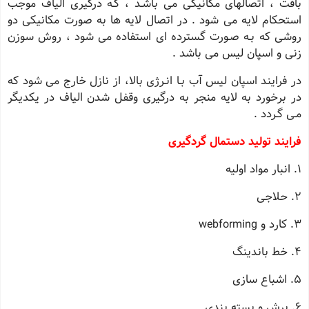
بافت ، اتصالهای مكانیكی می باشـد ، كـه درگیری الیاف موجب
استحكام لایه می شود . در اتصال لایه ها به صورت مكانیكی دو
روشی كه بـه صـورت گسترده ای استفاده می شود ، روش سوزن
زنی و اسپان لیس می باشد .
در فرایند اسپان لیس آب بـا انـرژی بالا، از نازل خارج می شود كه
در برخورد به لایه منجر به درگیری وقفل شدن الیاف در یكدیگر
مـی گـردد .
فرایند تولید دستمال گردگیری
1. انبار مواد اولیه
2. حلاجی
3. کارد و webforming
4. خط باندینگ
5. اشباع سازی
6. برش و بسته بندی