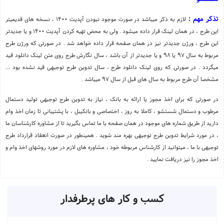
تذکر مهم :
لازم به ذکر میباشد در صورت موجود نبودن آپدیت 1400 ، نسخه های قدیمیتر
این طرح ، در همان لینک قرار داده میشود . ولی به محض تهیه کردن آپدیت 1400 و یا جدیدتر
این طرح ، ورژن جدیدتر نیز در همان صفحه قرار داده خواهد شد . در صورتی که ورژن طرح
مربوط به سال 97 یا 98 و یا جدیدتر از آن باشد ، سال نگارش طرح روی متن لینک دانلود قید
میگردد . در صورتی که روی لینک دانلود طرح ، سال تدوین طرح توجیهی قید نشده بود ...
مشخصا آن طرح مربوط به سال های قبل از سال 97 میباشد .
در صورتی که برای اخذ مجوز یا ارائه به بانک ، نیاز به تدوین طرح توجیهی تولید دستمال
مرطوب و دستمال شستشو ، کاملا به روز ، اختصاصی و بانکیبل ، با پشتیبانی تا زمان اخذ وام
دارید از طریق شماره های موجود در همان صفحه با ما تماس بگیرید تا از مشاوره کارشناسان ما
، در مورد شرایط تدوین طرح توجیهی بهره مند شوید . همینطور در صورت انعقاد قرارداد طرح
توجیهی با ما ، میتوانید از کارشناس مربوطه خود ، مشاوره های لازم در مورد روشهای اخذ وام و
اخذ مجوز را نیز دریافت نمایید .
کسب و کار های پرطرفدار