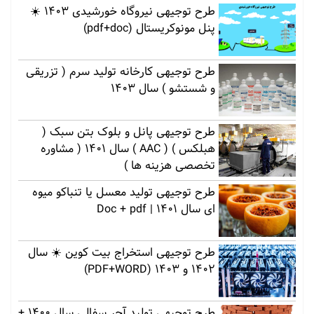
طرح توجیهی نیروگاه خورشیدی 1403 ☀️
پنل مونوکریستال (pdf+doc)
طرح توجیهی کارخانه تولید سرم ( تزریقی
و شستشو ) سال 1403
طرح توجیهی پانل و بلوک بتن سبک (
هبلکس ) ( AAC ) سال 1401 ( مشاوره
تخصصی هزینه ها )
طرح توجیهی تولید معسل یا تنباکو میوه
ای سال 1401 | Doc + pdf
طرح توجیهی استخراج بیت کوین ☀️ سال
1402 و 1403 (PDF+WORD)
طرح توجیهی تولید آجر سفالی سال 1400 +