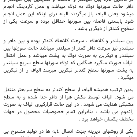
دافر حالت سوزنها نوك به نوك میباشد و عمل كاردینگ انجام
میشود یعنی الیاف باز میگردند البته برای اینكه این عمل انجام
شود بایستی فاصله بین سوزنها حداقل بوده و سرعت یكی از
سطوح كندتر از دیگری باشد .
بین سیلندر و كلاهك ، سرعت كلاهك كندتر بوده و بین دافر و
سیلندر نیز سرعت دافر كمتر از سیلندر میباشد حالت سوزنها بین
سیلندر و تیكرین به صورت نوك به پشت میباشد و عمل انتقال
الیاف صورت میگیرد هنگامی كه نوك سوزنها سطح سریع سیلندر
به پشت سوزنها سطح كندتر تیكرین میرسد الیاف را از تیكرین
میگیرد .
بدین ترتیب همیشه الیاف از سطح كندتر به سطح سریعتر منتقل
می شود. الیاف توسط مكش هوا از دافر جدا شده و به سطح
مشبكی هدایت می شوند . در این حالت قراركیری الیاف به صورت
راندوم می باشد ، بنابراین تمام خصوصیات محصول در جهات
مختلف یكسان خواهد بود .
یكی از روشهای دیرینه جهت اتصال لایه ها در تولید منسوج بی