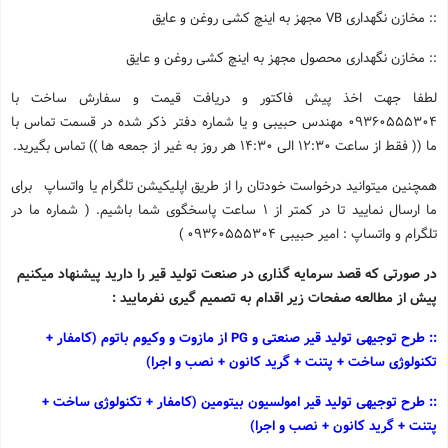
:: مخازن نگهداری
VB
مجهز به اینچ کشی روغن و عایق
:: مخازن نگهداری محصول مجهز به اینچ کشی روغن و عایق
لطفا جهت اخذ پیش فاکتور و دریافت قیمت و سفارش ساخت با
09360555304 مهندس حبیبی و یا شماره دفتر ذکر شده در قسمت تماس با
ما (( فقط از ساعت 12:30 الی 14:30 هر روز به غیر از جمعه ها )) تماس بگیرید.
همچنین میتوانید درخواست خودتان را از طریق اپلیکیشن تلگرام یا واتساپ برای
ما ارسال نمایید تا در کمتر از 1 ساعت پاسخگوی شما باشیم. ( شماره ما در
تلگرام و واتساپ : امیر حبیبی 09360555304 )
در صورتی که قصد سرمایه گذاری در صنعت تولید قیر را دارید پیشنهاد میکنیم
پیش از مطالعه صفحات زیر اقدام به تصمیم گیری نفرمایید :
:: طرح توجیهی تولید قیر صنعتی و PG از مازوت و وکیوم باتوم (کامفار +
تکنولوژی ساخت + پتنت + گرید کانون + نصب و اجرا)
:: طرح توجیهی تولید قیر امولسیون بیتومین (کامفار + تکنولوژی ساخت +
پتنت + گرید کانون + نصب و اجرا)