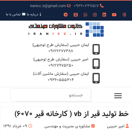
iranicc.ir@gmail.com
09360237517
درباره ما
تمـاس با ما
ایمان حبیبی (سفارش طرح توجیهی)
09126277388
امیر حبیبی (سفارش طرح توجیهی)
09127975250
ایمان حبیبی (سفارش ماشین آلات)
09360555304
خط تولید قیر از vb ( کارخانه قیر 6070)
امیر حبیبی
مشاوره ی مدیریت و مهندسی
09 خرداد 1391