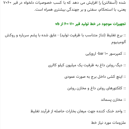
شده (آسفالتن) را افزایش می دهد که با کسب خصوصیات دلخواه در قیر 7060
یعنی، با استحکام، سفتی و بر جهندگی بیشتری همراه است.
تجهیزات موجود در خط تولید قیر 70-60 از
vb
:: برج تغلیظ (تناژ متناسب با ظرفیت تولید) - عایق شده با پشم سرباره و روکش
آلومینیوم
:: کمپرسور
bar 10
- اروپایی
:: دیگ روغن داغ به ظرفیت یک میلیون کیلو کالری
:: اینچ کشی داخل برج به صورت عمودی
:: کلکتورهای روغن داغ و مخازن روغن
:: مخازن پسماند
:: واحد خنک کننده جهت میعان بخارات حاصله از فرآیند تغلیظ
ملزومات مورد نیاز خط