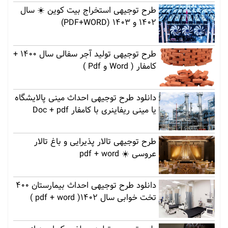
طرح توجیهی استخراج بیت کوین ☀️ سال
1402 و 1403 (PDF+WORD)
طرح توجیهی تولید آجر سفالی سال 1400 +
کامفار ( Word و Pdf )
دانلود طرح توجیهی احداث مینی پالایشگاه
یا مینی ریفاینری با کامفار Doc + pdf
طرح توجیهی تالار پذیرایی و باغ تالار
عروسی ☀️ pdf + word
دانلود طرح توجیهی احداث بیمارستان 400
تخت خوابی سال 1402( pdf + word )