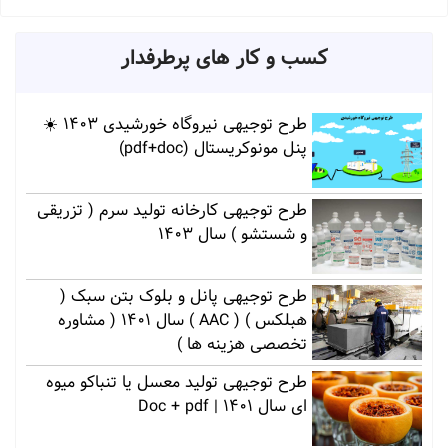
کسب و کار های پرطرفدار
طرح توجیهی نیروگاه خورشیدی 1403 ☀️
پنل مونوکریستال (pdf+doc)
طرح توجیهی کارخانه تولید سرم ( تزریقی
و شستشو ) سال 1403
طرح توجیهی پانل و بلوک بتن سبک (
هبلکس ) ( AAC ) سال 1401 ( مشاوره
تخصصی هزینه ها )
طرح توجیهی تولید معسل یا تنباکو میوه
ای سال 1401 | Doc + pdf