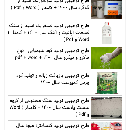
طرح توجیهی تولید سولفوریک اسید از
گوگرد سال 1400 + کامفار ( Word و Pdf )
طرح توجیهی تولید فسفریک اسید از سنگ
فسفات آپاتیت و آهک سال 1400 + کامفار (
Word و Pdf )
طرح توجیهی تولید کود شیمیایی | نوع
ماکرو و میکرو سال 1400 + pdf + word
طرح توجیهی بازیافت زباله و تولید کود
ورمی کمپوست سال 1400
طرح توجیهی تولید سنگ مصنوعی از گروه
سمنت پلاست سال 1400 + کامفار ( Word
و Pdf )
طرح توجیهی تولید کنسانتره میوه سال