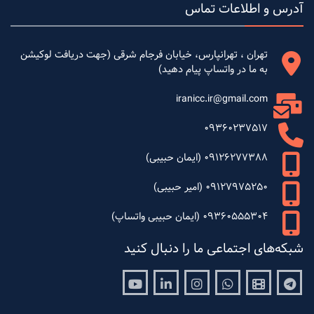
آدرس و اطلاعات تماس
تهران ، تهرانپارس، خیابان فرجام شرقی (جهت دریافت لوکیشن
به ما در واتساپ پیام دهید)
iranicc.ir@gmail.com
09360237517
09126277388 (ایمان حبیبی)
09127975250 (امیر حبیبی)
09360555304 (ایمان حبیبی واتساپ)
شبکه‌های اجتماعی ما را دنبال کنید
Youtube
Linkedin
Instagram
Whatsapp
Aparat
Telegram