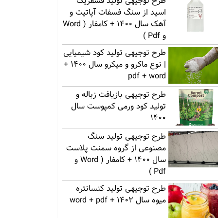
طرح توجیهی تولید فسفریک
اسید از سنگ فسفات آپاتیت و
آهک سال 1400 + کامفار ( Word
و Pdf )
طرح توجیهی تولید کود شیمیایی
| نوع ماکرو و میکرو سال 1400 +
pdf + word
طرح توجیهی بازیافت زباله و
تولید کود ورمی کمپوست سال
1400
طرح توجیهی تولید سنگ
مصنوعی از گروه سمنت پلاست
سال 1400 + کامفار ( Word و
Pdf )
طرح توجیهی تولید کنسانتره
میوه سال 1402 + word + pdf