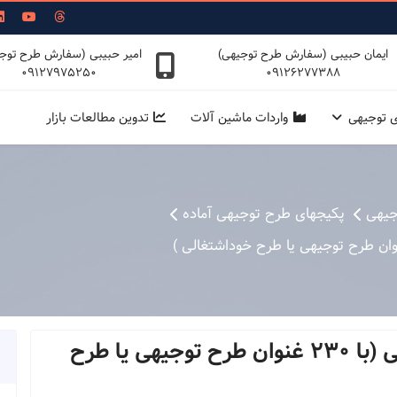
ایمان حبیبی (سفارش طرح توجیهی)
امیر حبیبی (سفارش طرح توج
09127975250
09126277388
ی توجیهی
واردات ماشین آلات
تدوین مطالعات بازار
جیهی
پکیجهای طرح توجیهی آماده
پکیج طرحهای توجیهی خود اشتغالی (با 230 غنوان طرح توجیهی یا طرح