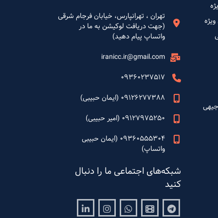
ژه
تهران ، تهرانپارس، خیابان فرجام شرقی
ویژه
(جهت دریافت لوکیشن به ما در
واتساپ پیام دهید)
iranicc.ir@gmail.com
09360237517
09126277388 (ایمان حبیبی)
جیهی
09127975250 (امیر حبیبی)
09360555304 (ایمان حبیبی
واتساپ)
شبکه‌های اجتماعی ما را دنبال
کنید
Linkedin
Instagram
Whatsapp
Aparat
Telegram