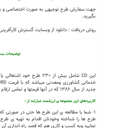
بگیرید.
روش دریافت : دانلود از وبسایت گسترش کارآفرینی 
توضیحات بسته 230 طرح توجیه
این
CD
شامل بیش از 230 طرح خود 
خدماتی كشاورزی ومعدنی میباشد كه با فرمت
RD
جدید از سال 1386 كه در آنها قیمتها و تمامی ارقام مربوط به سال 1386 میباشد.
كاربردهای این مجموعه ی ارزشمند عبارتند از :
1- شما با مطالعه ی این طرح ها حتی در صورتی كه 
طرح ها را شناخته وخودتان اقدام به تهیه ی طرح 
نمایید وبه كسب و كاری هم كه قصد راه اندازی آن ر