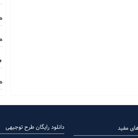
هز
هز
☀️
هز
دانلود رایگان طرح توجیهی
ای مفید