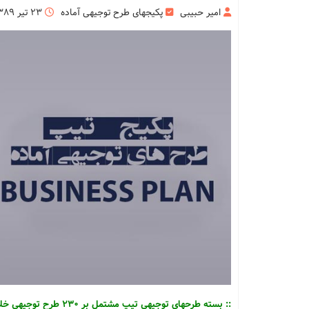
امیر حبیبی
پکیجهای طرح توجیهی آماده
23 تیر 1389
:: بسته طرحهای توجیهی تیپ مشتمل بر 230 طرح توجیهی خلاصه