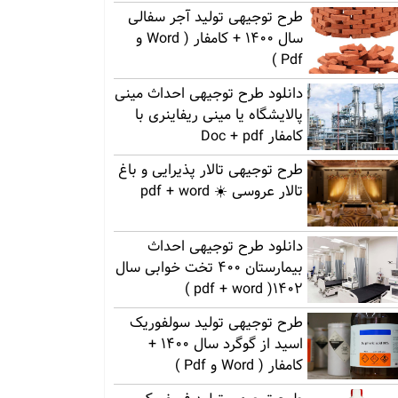
طرح توجیهی تولید آجر سفالی
سال 1400 + کامفار ( Word و
Pdf )
دانلود طرح توجیهی احداث مینی
پالایشگاه یا مینی ریفاینری با
کامفار Doc + pdf
طرح توجیهی تالار پذیرایی و باغ
تالار عروسی ☀️ pdf + word
دانلود طرح توجیهی احداث
بیمارستان 400 تخت خوابی سال
1402( pdf + word )
طرح توجیهی تولید سولفوریک
اسید از گوگرد سال 1400 +
کامفار ( Word و Pdf )