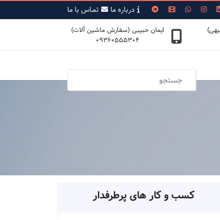
درباره ما
تمـاس با ما
یهی)
ایمان حبیبی (سفارش ماشین آلات)
09360555304
کسب و کار های پرطرفدار