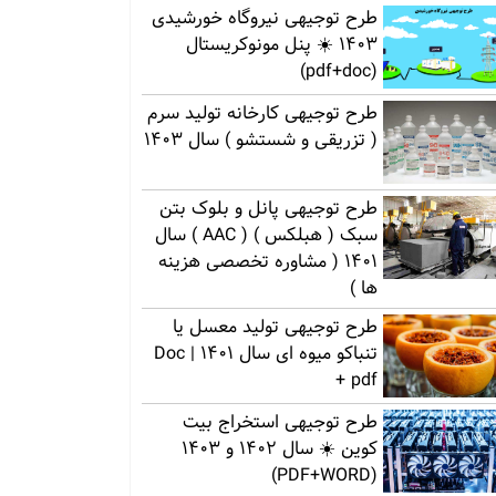
طرح توجیهی نیروگاه خورشیدی
1403 ☀️ پنل مونوکریستال
(pdf+doc)
طرح توجیهی کارخانه تولید سرم
( تزریقی و شستشو ) سال 1403
طرح توجیهی پانل و بلوک بتن
سبک ( هبلکس ) ( AAC ) سال
1401 ( مشاوره تخصصی هزینه
ها )
طرح توجیهی تولید معسل یا
تنباکو میوه ای سال 1401 | Doc
+ pdf
طرح توجیهی استخراج بیت
کوین ☀️ سال 1402 و 1403
(PDF+WORD)