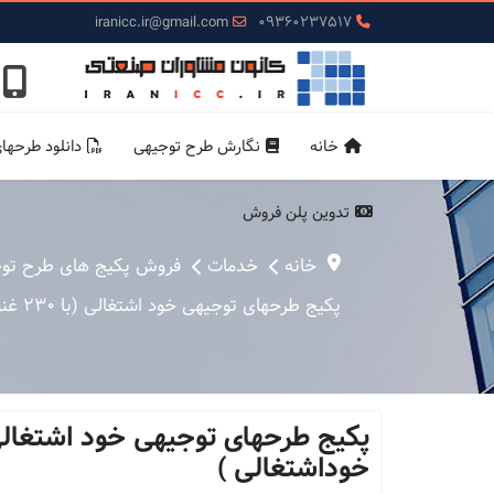
iranicc.ir@gmail.com
09360237517
خانه
نگارش طرح توجیهی
دانلود طرحها
تدوین پلن فروش
خانه
خدمات
فروش پکیج های طرح تو
پکیج طرحهای توجیهی خود اشتغالی (با 230 غنوان طرح توجیهی یا طرح خوداشتغالی )
خوداشتغالی )