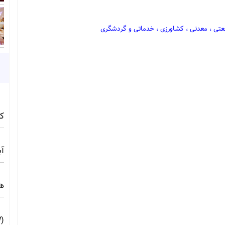
نعتی ، معدنی ، کشاورزی ، خدماتی و گردشگری
کامف
آبی 
ه
(10MW) ☀️ راهنمای فنی و اجرایی